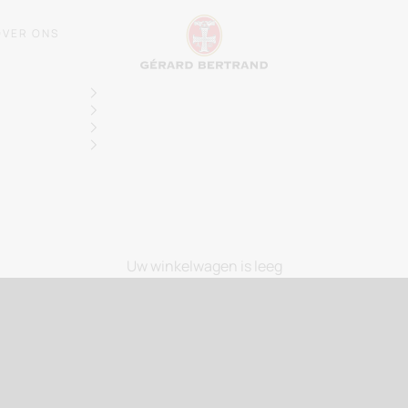
Gérard Bertrand, wij
OVER ONS
evoeren door de elegantie van de wijnen uit
Zui
ONZE DOMEINEN EN KASTELEN
Uw winkelwagen is leeg