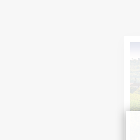
ACTUALITÉS
16 jul. 2026
CHÂTEAU L'HOSPITALET GRAND VIN
Ontdek een Grand Vin Wit gevormd door de zee, de
hoogte en de mineraliteit van La Clape.