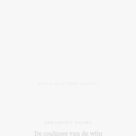
JNGESCHENKKISTEN
HÉRITAGE
kset Héritage
Héritage "An 1189" Pic
Loup 2024 Lot 6 Flesse
Verkoopprijs
49.00 €
Verkoopprijs
101.40 €
(16.90 €/75cl)
BEKIJK ALLE RODE WIJNEN
ONS LAATSTE NIEUWS
De
coulissen
van de wijn