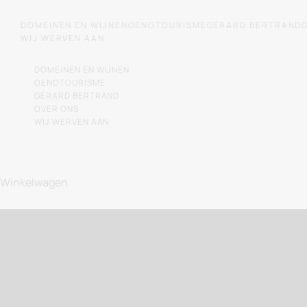
Naar de inhoud gaan
DOMEINEN EN WIJNEN
OENOTOURISME
GÉRARD BERTRAND
WIJ WERVEN AAN
DOMEINEN EN WIJNEN
OENOTOURISME
GÉRARD BERTRAND
OVER ONS
WIJ WERVEN AAN
Laat u me
Winkelwagen