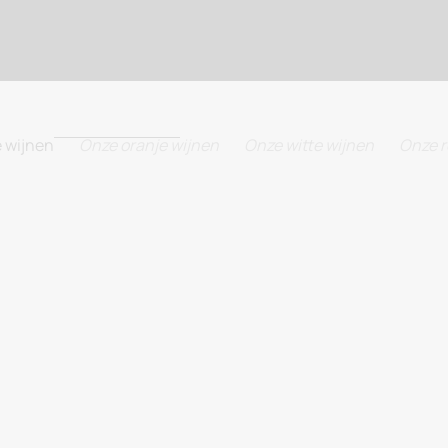
 wijnen
Onze oranje wijnen
Onze witte wijnen
Onze r
BEST-SELLERS