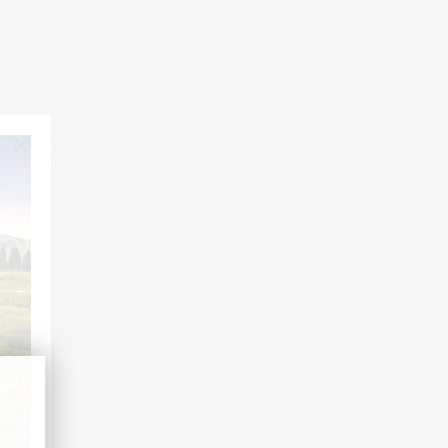
ACTUALITÉS
8 jul. 2026
EEN TWEEDE LEVEN VOOR ONZE HOUTEN
KISTEN
Een mooi voorbeeld van hergebruik: in Duitsland
vinden onze houten kisten een tweede leven bij een