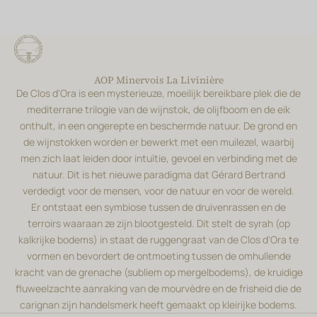
AOP Minervois La Livinière
De Clos d'Ora is een mysterieuze, moeilijk bereikbare plek die de
mediterrane trilogie van de wijnstok, de olijfboom en de eik
onthult, in een ongerepte en beschermde natuur. De grond en
de wijnstokken worden er bewerkt met een muilezel, waarbij
men zich laat leiden door intuïtie, gevoel en verbinding met de
natuur. Dit is het nieuwe paradigma dat Gérard Bertrand
verdedigt voor de mensen, voor de natuur en voor de wereld.
Er ontstaat een symbiose tussen de druivenrassen en de
terroirs waaraan ze zijn blootgesteld. Dit stelt de syrah (op
kalkrijke bodems) in staat de ruggengraat van de Clos d'Ora te
vormen en bevordert de ontmoeting tussen de omhullende
kracht van de grenache (subliem op mergelbodems), de kruidige
fluweelzachte aanraking van de mourvèdre en de frisheid die de
carignan zijn handelsmerk heeft gemaakt op kleirijke bodems.