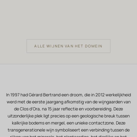
Aan winkelwagen toevoegen
Aan winkelwage
CLOS D'ORA
CLOS D
Clos d'Ora 2019 Houten Kist 6
Clos d'Ora 
Flessen 75cl iconische rode wijn
Verko
219.0
Verkoopprijs
1,314.00 €
ALLE WIJNEN VAN HET DOMEIN
In 1997 had Gérard Bertrand een droom, die in 2012 werkelijkheid
werd met de eerste jaargang afkomstig van de wijngaarden van
de Clos d'Ora, na 15 jaar reflectie en voorbereiding. Deze
uitzonderlijke plek ligt precies op een geologische breuk tussen
kalkrijke bodems en mergel, een unieke contactzone. Deze
transgenerationele wijn symboliseert een verbinding tussen de
rijken van het minerale, het plantaardige, het dierlijke en het