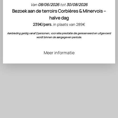
Van
08/06/2026
tot
30/08/2026
Bezoek aan de terroirs Corbières & Minervois –
halve dag
239€/pers.
in plaats van 289€
Aanbieding geldig vanaf 2 personen, voor elke prestatie die gereserveerd en uitgevoerd
wordt binnen de aangegeven periode.
EEN VISIONAIR VAN WIJN EN BIODYNAMIE
Meer informatie
Wie is Gérard Bertrand?
Betrokken wijnmaker en ambassadeur van de grote terroirs van
Zuid-Frankrijk, Gérard Bertrand belichaamt excellentie en
innovatie in de wereld van de wijn. Als erfgenaam van een
geslacht van wijnbouwers doet hij zijn eerste oogst op het
Château de Villemajou en ontwikkelt hij een unieke visie die
respect voor de traditie verbindt met het streven naar
moderniteit.
Als voormalig rugbyspeler brengt hij op zijn domeinen de
waarden van prestatie en zelfoverstijging over die hij op het veld