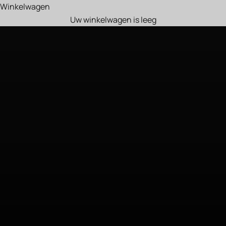
ONZE WIJNBOUWDOMEINEN
Winkelwagen
Clos d'Ora
Uw winkelwagen is leeg