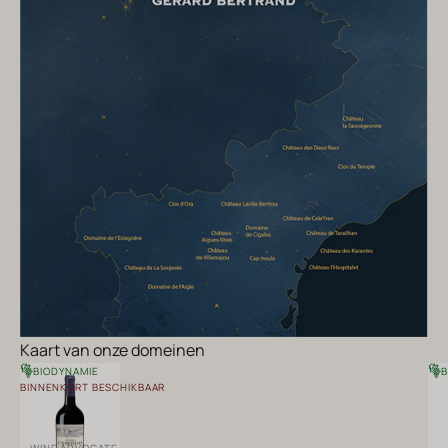
Kaart van onze domeinen
BIODYNAMIE
B
BINNENKORT BESCHIKBAAR