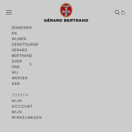
Naar de inhoud gaan
Clos d'Ora
Menu
DOMEINEN
EN
WIJNEN
OENOTOURISME
GÉRARD
BERTRAND
OVER
ONS
WIJ
WERVEN
AAN
ZOEKEN
MIJN
ACCOUNT
MIJN
WINKELWAGEN