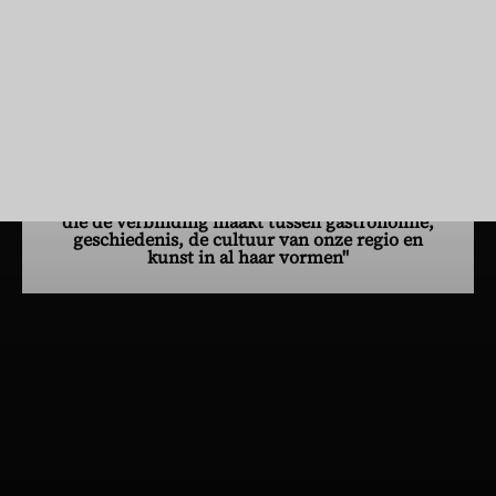
heeft opgedaan. Als pionier van de biodynamie profileert hij zich
als een leider van duurzame wijn, waarbij hij uitzonderlijke
terroirs in de kijker stelt via een wijnbouw die respectvol omgaat
met de natuur en de levenscycli. Vandaag aan het hoofd van
verschillende emblematische domeinen zet hij zich in om de
mediterrane art de vivre en de eigenheid van de wijnen van de
Languedoc internationaal te laten schitteren.
"Je doordringt je van de art de vivre en de
mediterrane zachtheid op deze magische plek
die de verbinding maakt tussen gastronomie,
geschiedenis, de cultuur van onze regio en
kunst in al haar vormen"