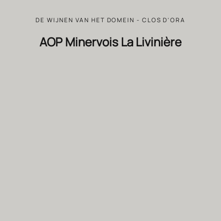
DE WIJNEN VAN HET DOMEIN - CLOS D'ORA
AOP Minervois La Livinière
BIODYNAMIE
BIODYNAMIE
BETTANE+DESSEAUVE
BETTANE+DESSEAUVE
GUIDE DES VINS
GUIDE DES VINS
98/100
98/100