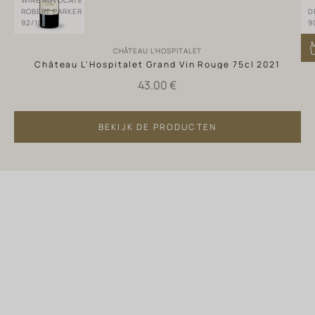
WINE ADVOCATE
ROBERT PARKER
D
92/100
9
CHÂTEAU L'HOSPITALET
Château L'Hospitalet Grand Vin Rouge 75cl 2021
Verkoopprijs
43.00 €
Ga naar elemen
Ga naar element 3
BEKIJK DE PRODUCTEN
Ga naar elemen