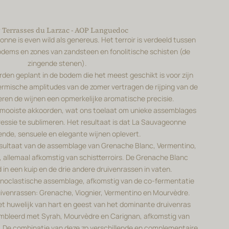
 Terrasses du Larzac - AOP Languedoc
nne is even wild als genereus. Het terroir is verdeeld tussen
dems en zones van zandsteen en fonolitische schisten (de
zingende stenen).
rden geplant in de bodem die het meest geschikt is voor zijn
ermische amplitudes van de zomer vertragen de rijping van de
ren de wijnen een opmerkelijke aromatische precisie.
jn mooiste akkoorden, wat ons toelaat om unieke assemblages
ssie te sublimeren. Het resultaat is dat La Sauvageonne
ende, sensuele en elegante wijnen oplevert.
resultaat van de assemblage van Grenache Blanc, Vermentino,
 allemaal afkomstig van schistterroirs. De Grenache Blanc
 in een kuip en de drie andere druivenrassen in vaten.
iconoclastische assemblage, afkomstig van de co-fermentatie
uivenrassen: Grenache, Viognier, Vermentino en Mourvèdre.
et huwelijk van hart en geest van het dominante druivenras
mbleerd met Syrah, Mourvèdre en Carignan, afkomstig van
s. De combinatie van deze zo verschillende en complementaire