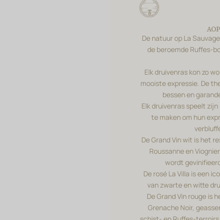
AOP
De natuur op La Sauvageo
de beroemde Ruffes-bo
Elk druivenras kon zo wo
mooiste expressie. De th
bessen en garande
Elk druivenras speelt zi
te maken om hun expre
verbluff
De Grand Vin wit is het 
Roussanne en Viognier,
wordt gevinifieerd
De rosé La Villa is een 
van zwarte en witte dr
De Grand Vin rouge is h
Grenache Noir, geasse
schist- en Ruffes-terroir