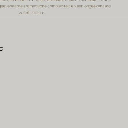
ngeëvenaarde aromatische complexiteit en een ongeëvenaard
zacht textuur.
c
BIODYNAMIE