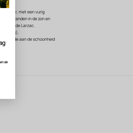
eigenaar, met een vurig
n die branden in de zon en
gen van de Larzac.
 (Ruffes),
t, een ode aan de schoonheid
dag
nen de