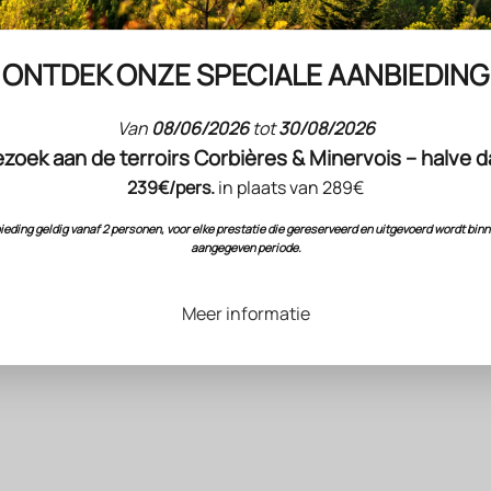
dochter van het vuur, naar het beeld van de dromen van de voormalige 
ONTDEK ONZE SPECIALE AANBIEDING
in heeft ontwikkeld. Het klimaat toont een extreem karakter, met dage
n afgekoeld door de hoogte (150-350 meter) en de frisse luchtstromin
happen dragen het stempel van de schisten en de vulkanische gronden
Van
08/06/2026
tot
30/08/2026
ation nabij het Lac du Salagou, een hommage aan het menselijk vernuf
zoek aan de terroirs Corbières & Minervois – halve 
en de biodiversiteit.
239€/pers.
in plaats van 289€
eding geldig vanaf 2 personen, voor elke prestatie die gereserveerd en uitgevoerd wordt bin
aangegeven periode.
Meer informatie