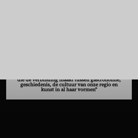
Als voormalig rugbyspeler brengt hij op zijn domeinen de
waarden van prestatie en zelfoverstijging over die hij op het veld
heeft opgedaan. Als pionier van de biodynamie profileert hij zich
als een leider van duurzame wijn, waarbij hij uitzonderlijke
terroirs in de kijker stelt via een wijnbouw die respectvol omgaat
met de natuur en de levenscycli. Vandaag aan het hoofd van
verschillende emblematische domeinen zet hij zich in om de
mediterrane art de vivre en de eigenheid van de wijnen van de
Languedoc internationaal te laten schitteren.
"Je doordringt je van de art de vivre en de
mediterrane zachtheid op deze magische plek
die de verbinding maakt tussen gastronomie,
geschiedenis, de cultuur van onze regio en
kunst in al haar vormen"