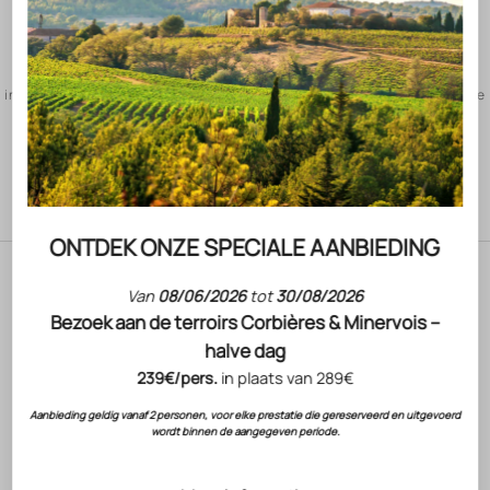
17 DOMEINEN
in biodynamie, waarmee Gérard Bertrand de wereldleider in biodynamische
wijnbouw is geworden.
Ga naar element 1
Ga naar element 2
Ga naar element 3
ONTDEK ONZE SPECIALE AANBIEDING
Van
08/06/2026
tot
30/08/2026
Bezoek aan de terroirs Corbières & Minervois –
halve dag
239€/pers.
in plaats van 289€
Aanbieding geldig vanaf 2 personen, voor elke prestatie die gereserveerd en uitgevoerd
wordt binnen de aangegeven periode.