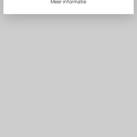
Meer informatie
EEN VISIONAIR VAN WIJN EN BIODYNAMIE
Wie is Gérard Bertrand?
Betrokken wijnmaker en ambassadeur van de grote terroirs van
Zuid-Frankrijk, Gérard Bertrand belichaamt excellentie en
innovatie in de wereld van de wijn. Als erfgenaam van een
geslacht van wijnbouwers doet hij zijn eerste oogst op het
Château de Villemajou en ontwikkelt hij een unieke visie die
respect voor de traditie verbindt met het streven naar
moderniteit.