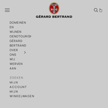
Naar de inhoud gaan
Château l'Hospitalet
Menu
DOMEINEN
EN
WIJNEN
OENOTOURISME
GÉRARD
BERTRAND
OVER
ONS
WIJ
WERVEN
AAN
ZOEKEN
MIJN
ACCOUNT
MIJN
WINKELWAGEN