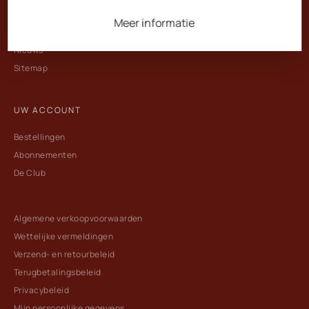
Contact
Meer informatie
Toegang
Nieuws
Sitemap
UW ACCOUNT
Bestellingen
Abonnementen
De Club
Algemene verkoopvoorwaarden
Wettelijke vermeldingen
Verzend- en retourbeleid
Terugbetalingsbeleid
Privacybeleid
Mijn persoonlijke gegevens