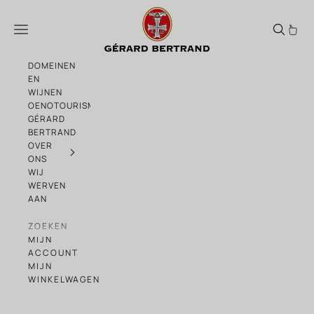
Naar de inhoud gaan
Zoeken
Menu
DOMEINEN
EN
WIJNEN
OENOTOURISME
GÉRARD
BERTRAND
OVER
ONS
WIJ
WERVEN
AAN
ZOEKEN
MIJN
ACCOUNT
MIJN
WINKELWAGEN