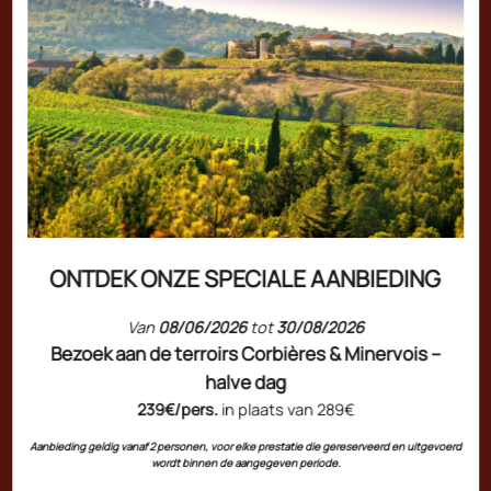
Château l'Hospitalet Wine Resort Beach & Spa
Restaurant l'Art de Vivre
Restaurant Chez Paule
L'Hospitalet Beach
Jazz à l'Hospitalet
Oenotourisme
OVER GÉRARD BERTRAND
Onze geschiedenis
ONTDEK ONZE SPECIALE AANBIEDING
Onze waarden
Onze knowhow
Van
08/06/2026
tot
30/08/2026
De biodynamie
Bezoek aan de terroirs Corbières & Minervois –
Wijngeschenkdoos
halve dag
239€/pers.
in plaats van 289€
INFORMATIE
Aanbieding geldig vanaf 2 personen, voor elke prestatie die gereserveerd en uitgevoerd
wordt binnen de aangegeven periode.
Carrièreruimte