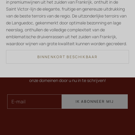
in premiumwijnen uit het zuiden van Frankrijk, onthult in de
Saint Victor-lijn de elegante, fruitige en genereuze uitdrukking
van de beste terroirs van de regio. De uitzonderlijke terroirs van
de Languedoc, gekenmerkt door optimale bezonning en lage
neerslag, onthullen de volledige complexiteit van de
emblematische druivenrassen uit het zuiden van Frankrijk,
waardoor wijnen van grote kwaliteit kunnen worden gecreëerd.
HOUD MIJ OP DE HOOGTE
BINNENKORT BESCHIKBAAR
Newsletter
Ontvang als eerste onze nieuwigheden, exclusieve
aanbiedingen en wijntips. Stap in de unieke wereld van
onze domeinen door u nu in te schrijven!
E-mail
IK ABONNEER MIJ