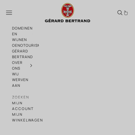
Naar de inhoud gaan
CROQUE MADAME MET SAINT-NECTAIRE 
Menu
DOMEINEN
EN
WIJNEN
OENOTOURISME
GÉRARD
BERTRAND
OVER
ONS
WIJ
WERVEN
AAN
ZOEKEN
MIJN
ACCOUNT
MIJN
WINKELWAGEN