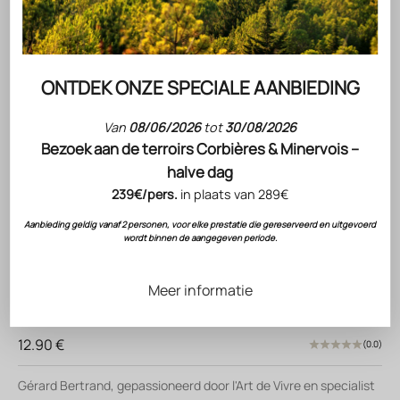
ONTDEK ONZE SPECIALE AANBIEDING
Van
08/06/2026
tot
30/08/2026
Bezoek aan de terroirs Corbières & Minervois –
halve dag
239€/pers.
in plaats van 289€
Gérard Bertrand
Aanbieding geldig vanaf 2 personen, voor elke prestatie die gereserveerd en uitgevoerd
wordt binnen de aangegeven periode.
Cuvée saint Victor Chardonnay 2023 75cl
witte wijn
Meer informatie
BIO
Verkoopprijs
12.90 €
(0.0)
Gérard Bertrand, gepassioneerd door l'Art de Vivre en specialist