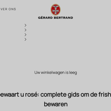
Hoe bewaart u rosé: complete gids om de
OVER ONS
Uw winkelwagen is leeg
ewaart u rosé: complete gids om de frish
bewaren