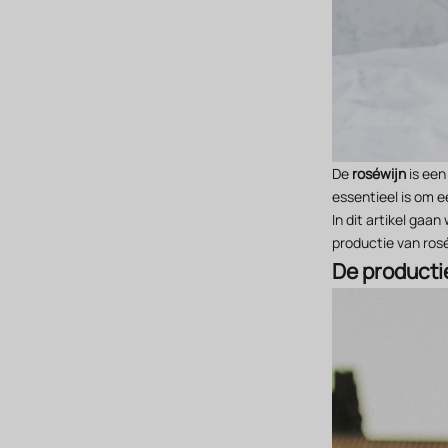
De
roséwijn
is ee
essentieel is om 
In dit artikel gaa
productie van ros
De producti