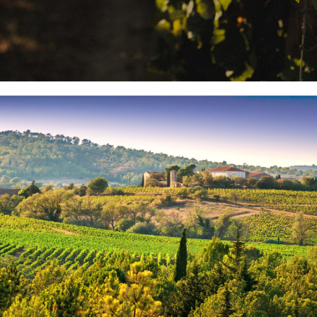
op de bewaartips, is het belangrijk om de
productie van roséwijn
.
te b
 wat men zou denken, is roséwijn niet gewoon een mengsel van
rode wij