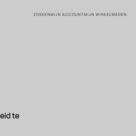
 frisheid te bewaren
ZOEKEN
MIJN ACCOUNT
MIJN WINKELWAGEN
eid te