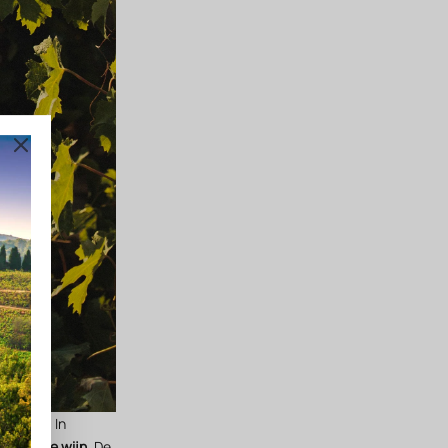
egrijpen. In
n
en
witte wijn
. De