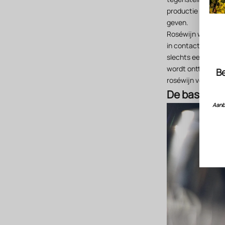
productie van ros
geven.
Roséwijn wordt gem
in contact blijven
slechts een paar u
wordt onttrokken 
Be
roséwijn verklaart
De basisreg
Aanbi