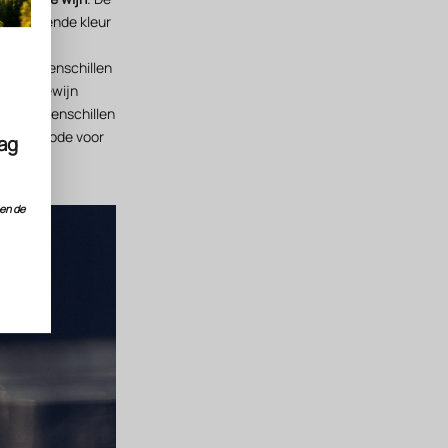
kenmerkende kleur
 de druivenschillen
 bij roséwijn
 de druivenschillen
ctiemethode voor
dag
nen de