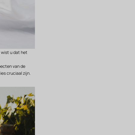
wist u dat het
specten van de
s cruciaal zijn.