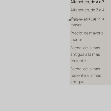
Alfabético, de A a Z
Alfabético, de Z a A
Precio: de menor a
581 PRODUCTOS
mayor
ORDENAR POR
Precio: de mayor a
menor
Fecha, de la más
BIO
antigua a la más
reciente
Fecha, de la más
reciente a la más
antigua