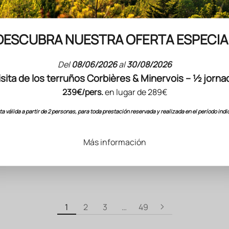
DESCUBRA NUESTRA OFERTA ESPECIA
Del
08/06/2026
al
30/08/2026
isita de los terruños Corbières & Minervois – ½ jorna
239€/pers.
en lugar de 289€
 ESTUCHES REGALO DE VINOS
NUESTROS ESTUCHES REGALO
pción 2 meses para
Suscripción 3 mes
ta válida a partir de 2 personas, para toda prestación reservada y realizada en el período indi
rir la biodinámica
descubrir el Lan
Precio de venta
Precio de venta
200.00 €
177.00 €
(59.00 €/22
Más información
1
2
3
…
49