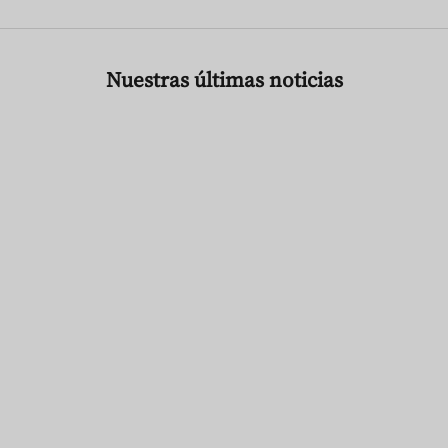
Nuestras últimas noticias
CONCERT
GANA 2 ENTRADAS VIP PARA JON BON JOVI —
CONCURSO HAMPTON WATER