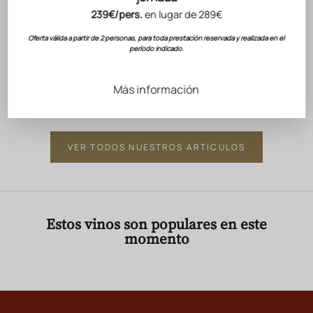
Del 30 de j
Descubra un Grand Vin Blanco moldeado por
239€/pers.
en lugar de 289€
intenta ga
el mar, la altitud y la mineralidad de La Clape.
Oferta válida a partir de 2 personas, para toda prestación reservada y realizada en el
concierto 
período indicado.
LEER EL ARTÍCULO
Edimburgo
LEER EL A
Más información
VER TODOS NUESTROS ARTÍCULOS
Estos vinos son populares en este
momento