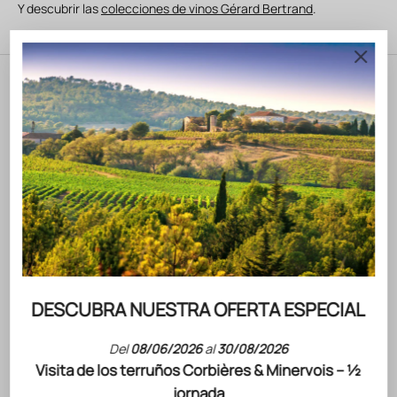
Y descubrir las
colecciones de vinos Gérard Bertrand
.
Nuestras últimas noticias
DESCUBRA NUESTRA OFERTA ESPECIAL
CONCERT
GANA 2 
Del
08/06/2026
al
30/08/2026
ACTUALITÉS
Visita de los terruños Corbières & Minervois – ½
JOVI — 
CHÂTEAU L'HOSPITALET GRAND VIN
jornada