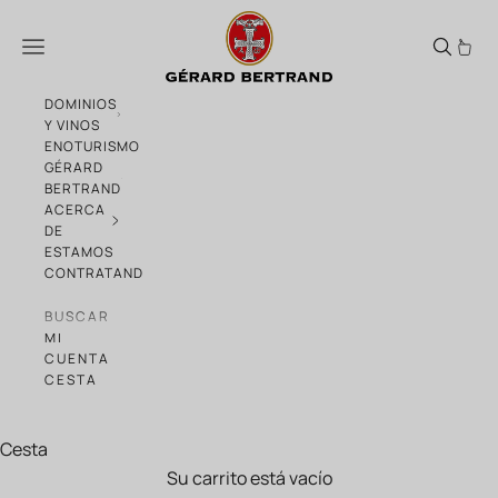
Ir al contenido
Vino Naranja: Historia y Futuro
Menú
DOMINIOS
Y VINOS
ENOTURISMO
GÉRARD
BERTRAND
ACERCA
DE
ESTAMOS
CONTRATANDO
BUSCAR
MI
CUENTA
CESTA
Cesta
Su carrito está vacío