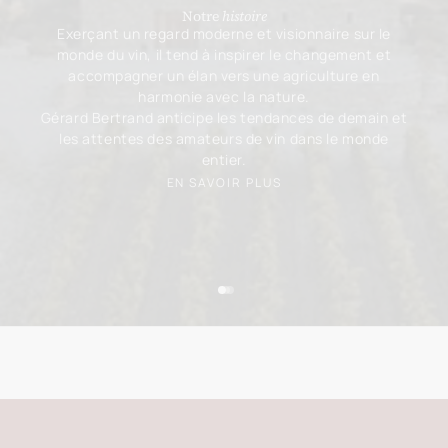
Notre
histoire
Exerçant un regard moderne et visionnaire sur le
monde du vin, il tend à inspirer le changement et
accompagner un élan vers une agriculture en
harmonie avec la nature.
Gérard Bertrand anticipe les tendances de demain et
les attentes des amateurs de vin dans le monde
entier.
EN SAVOIR PLUS
Aller à l'élément 1
Aller à l'élément 2
Aller à l'élément 3