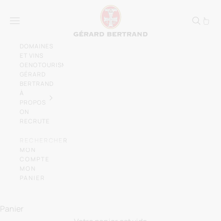
Passer au contenu
Gérard Bertrand, vign
Menu
DOMAINES
ET VINS
OENOTOURISME
GÉRARD
BERTRAND
À
PROPOS
ON
RECRUTE
RECHERCHER
MON
COMPTE
MON
PANIER
Laissez-vous emporter par l'élégance des
vins du
Sud de la France
Panier
NOS DOMAINES ET CHÂTEAUX