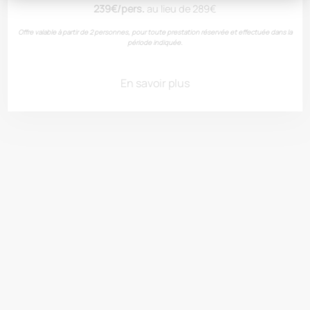
239€/pers.
au lieu de 289€
Offre valable à partir de 2 personnes, pour toute prestation réservée et effectuée dans la
période indiquée.
Limoux
En savoir plus
Boutenac