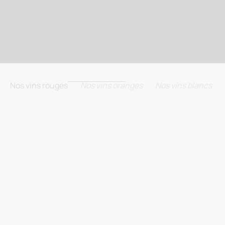
Nos vins rouges
Nos vins oranges
Nos vins blancs
BIODYNAMIE