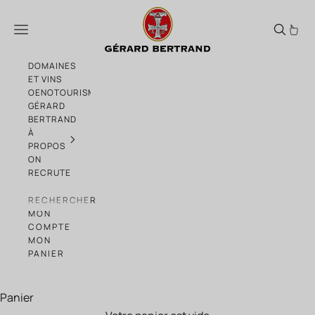
Passer au contenu
Minervois La Livinière
Menu
DOMAINES
ET VINS
OENOTOURISME
GÉRARD
BERTRAND
À
PROPOS
ON
RECRUTE
RECHERCHER
MON
COMPTE
MON
PANIER
Panier