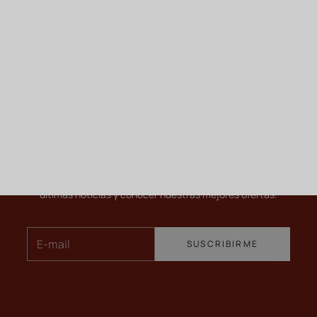
MANTENERSE INFORMADO
Newsletter
Para saber más sobre nuestros vinos, recibir nuestras
últimas noticias y conocer nuestras mejores ofertas.
E-mail
SUSCRIBIRME