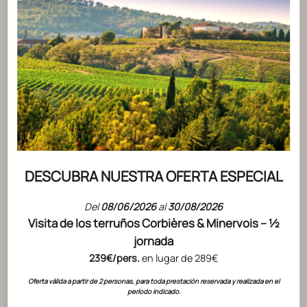
EMMANUE
LA EXCEL
FRANCES
LEER EL A
DESCUBRA NUESTRA OFERTA ESPECIAL
ACTUALITÉS
Del
08/06/2026
al
30/08/2026
AÑADA 2019 - TENDENCIAS Y
Visita de los terruños Corbières & Minervois – ½
jornada
PERSPECTIVAS EN LOS VIÑEDOS
239€/pers.
en lugar de 289€
GÉRARD BERTRAND
Oferta válida a partir de 2 personas, para toda prestación reservada y realizada en el
LEER EL ARTÍCULO
período indicado.