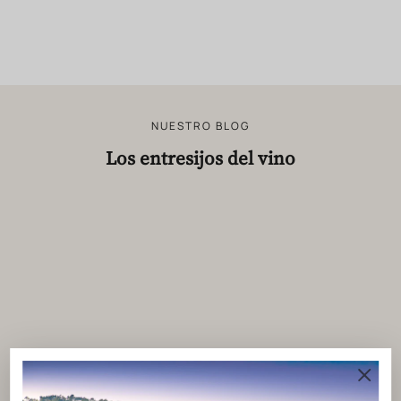
NUESTRO BLOG
Los entresijos del vino
ACTUALITÉS
EL CHÂT
TINTO E