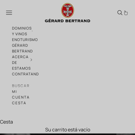
Ir al contenido
Reportaje en NBC dedicado al sur de Franc
Menú
DOMINIOS
Y VINOS
ENOTURISMO
GÉRARD
BERTRAND
ACERCA
DE
ESTAMOS
CONTRATANDO
BUSCAR
MI
CUENTA
CESTA
Cesta
Su carrito está vacío