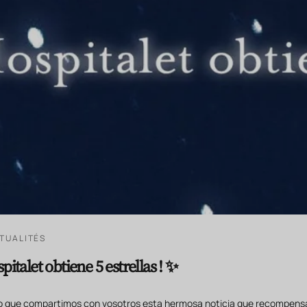
TUALITÉS
pitalet obtiene 5 estrellas ! ✨
lo que compartimos con vosotros esta hermosa noticia que recompensa