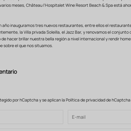
 varios meses,
Château l'Hospitalet Wine Resort Beach & Spa
está ahor
un año inauguramos tres nuevos restaurantes, entre ellos el restauran
entemente, la Villa privada Soleilla, el Jazz Bar, y renovamos el conjunto
o de hacer brillar nuestra bella región a nivel internacional y rendir hom
pe sobre el que nos situamos.
entario
otegido por hCaptcha y se aplican
la Política de privacidad de hCaptch