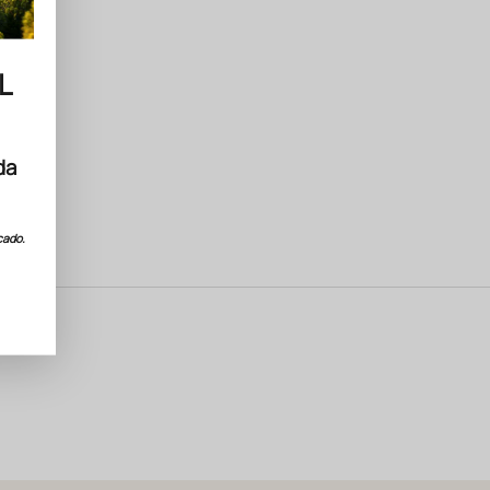
L
da
cado.