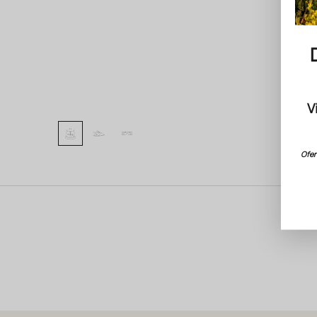
V
Ofer