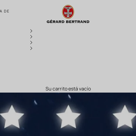
Château l'Hospitalet obtiene 5 estrellas 
A DE
Su carrito está vacío