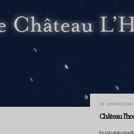
22 JUN 2022
AC
Château l'hos
Es con gran orgul