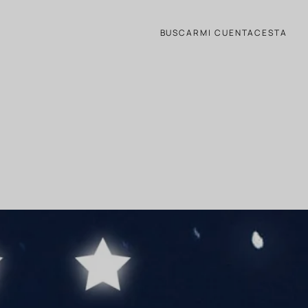
! ✨
BUSCAR
MI CUENTA
CESTA