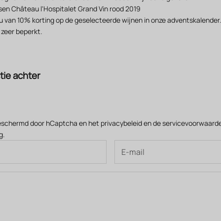
ssen Château l'Hospitalet Grand Vin rood 2019
t u van 10% korting op de geselecteerde wijnen in onze adventskalender.
 zeer beperkt.
tie achter
beschermd door hCaptcha en het
privacybeleid
en de
servicevoorwaard
g.