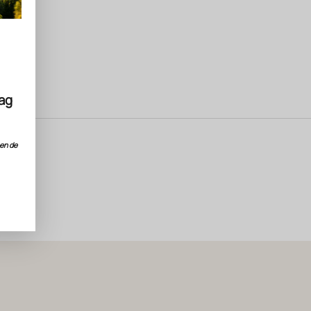
dag
nen de