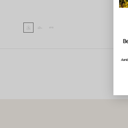
Be
Aanbi