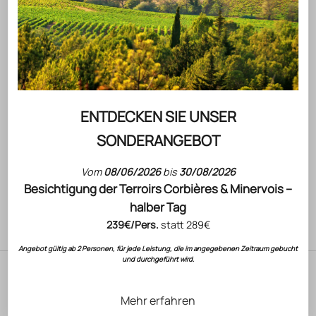
GEWINNEN
ACTUALITÉS
BON JOV
CHÂTEAU L'HOSPITALET GRAND VIN
WATER
Entdecken Sie einen Grand Vin Weiß, geformt
Vom 30. Ju
durch das Meer, die Höhenlage und die
die Chance
Mineralität von La Clape.
ENTDECKEN SIE UNSER
Jon Bon Jo
WEITERLESEN
SONDERANGEBOT
gewinnen.
WEITERLE
Vom
08/06/2026
bis
30/08/2026
Besichtigung der Terroirs Corbières & Minervois –
halber Tag
ALLE UNSERE ARTIKEL ANSEHEN
239€/Pers.
statt 289€
Angebot gültig ab 2 Personen, für jede Leistung, die im angegebenen Zeitraum gebucht
und durchgeführt wird.
Diese Weine sind gerade beliebt
Mehr erfahren