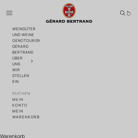
Zum Inhalt springen
Kimberose
Menü
WEINGÜTER
UND WEINE
OENOTOURISMUS
GÉRARD
BERTRAND
ÜBER
UNS
WIR
STELLEN
EIN
SUCHEN
MEIN
KONTO
MEIN
WARENKORB
Warenkorb