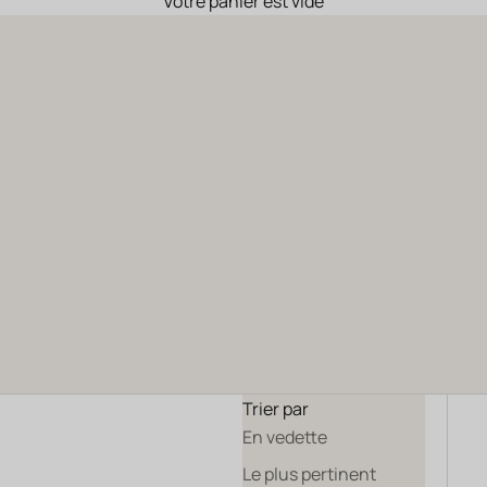
Votre panier est vide
Château La Sauvageonne
Nos grands vin de terre et de feu
AOP Terrasses du Larzac - AOP Languedoc
TOUS NOS VINS
NOS COFFRETS
Trier par
En vedette
Le plus pertinent