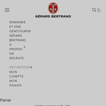
Passer au contenu
Gérard Bertrand | Château La Sauvage
Menu
DOMAINES
ET VINS
OENOTOURISME
GÉRARD
BERTRAND
À
PROPOS
ON
RECRUTE
RECHERCHER
MON
COMPTE
MON
PANIER
Panier