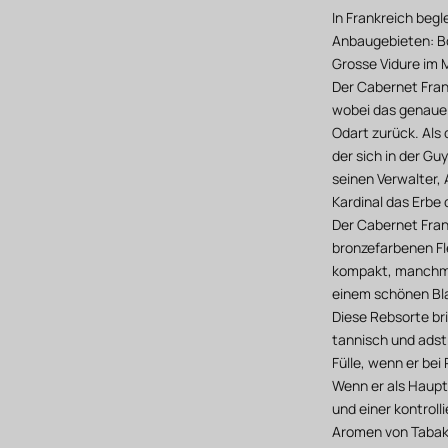
In Frankreich beg
Anbaugebieten: Bo
Grosse Vidure im 
Der Cabernet Franc
wobei das genaue 
Odart zurück. Als 
der sich in der G
seinen Verwalter, 
Kardinal das Erbe
Der Cabernet Franc
bronzefarbenen Fl
kompakt, manchmal
einem schönen Bl
Diese Rebsorte br
tannisch und adstr
Fülle, wenn er bei
Wenn er als Haupt
und einer kontroll
Aromen von Tabak,