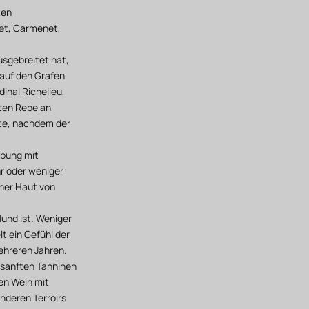
ten
net, Carmenet,
usgebreitet hat,
 auf den Grafen
inal Richelieu,
sten Rebe an
zte, nachdem der
rbung mit
hr oder weniger
iner Haut von
und ist. Weniger
t ein Gefühl der
mehreren Jahren.
 sanften Tanninen
nen Wein mit
nderen Terroirs