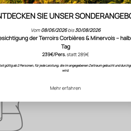
(4.5)
NTDECKEN SIE UNSER SONDERANGEB
Schreiben Sie etwas
Vom
08/06/2026
bis
30/08/2026
esichtigung der Terroirs Corbières & Minervois – halb
Tag
239€/Pers.
statt 289€
ot gültig ab 2 Personen, für jede Leistung, die im angegebenen Zeitraum gebucht und durchg
wird.
Mehr erfahren