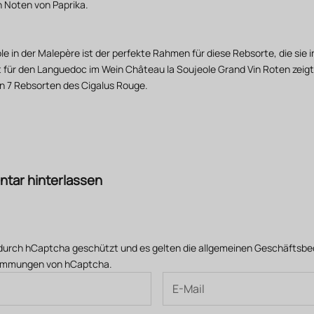
h Noten von Paprika.
le
in der Malepère ist der perfekte Rahmen für diese Rebsorte, die sie
ht für den Languedoc im Wein
Château la Soujeole Grand Vin Roten
zeigt
n 7 Rebsorten des
Cigalus Rouge
.
tar hinterlassen
 durch hCaptcha geschützt und es gelten die
allgemeinen Geschäftsb
timmungen
von hCaptcha.