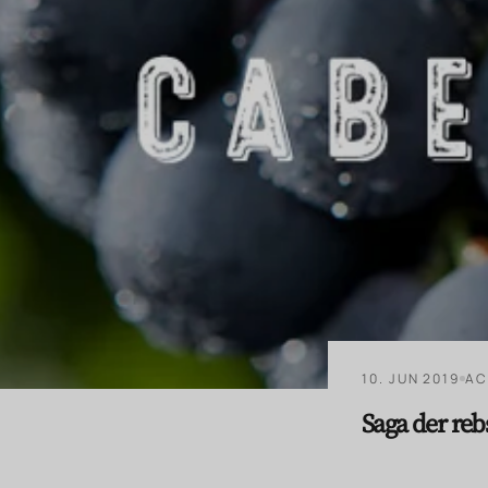
10. JUN 2019
AC
Saga der reb