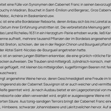
leitet eine Fülle von Synonymen den Cabernet Franc in seinen bevorzug
uchy in Madiran, Bouchet in Saint-Émilion und Bergerac, Gros Caber
Médoc, Achéria im Baskenland usw.
 ist eine alte Bordelaiser Rebsorte, deren Anbau sich bis ins Loiretal a
Datum ihrer Einführung umstritten ist. Die verbreitetste Meinung geht
das Land Richelieu 1631 in ein Herzogtum-Pairie erhoben wurde, ließ Kard
uyenne aufhielt, mehrere tausend Pflanzen der im Bordelais angesehen
Abt Breton, schicken, der sie in der Region Chinon und Bourgueil pflan
 der Abtei Saint-Nicolas-de-Bourgueil angetreten hatte.
 ist an seinen jungen Blättern erkennbar, die eine grünlich-rötliche Fä
ecken aufweisen. Die Trauben sind mittelgroß, zylindrisch-konisch, me
 geflügelt, mit kleinen bis mittelgroßen, kugelförmigen Beeren mit fe
auschwarz.
ingt angenehme Weine hervor, deren Geschmeidigkeit eine Freude im M
ingierend als der Cabernet Sauvignon ist er auch weicher und vermittel
 Reife geerntet wird. Je nach Ausbau bietet er ein Lagerpotenzial von 
rebsorte oder allein verwendet wird, ergibt er ausgewogene Weine mit
ierten Säure. Aus tonig-sandigen Terroirs bringt der Cabernet Franc ei
 Himbeere, schwarzer Johannisbeere und Lakritzveilchen hervor. Auf a