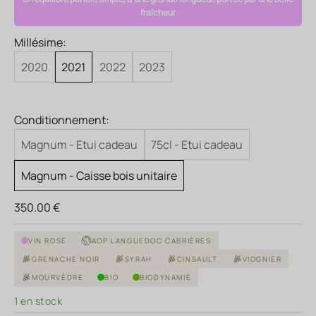
fraîcheur
Millésime:
2020
2021
2022
2023
Conditionnement:
Magnum - Etui cadeau
75cl - Etui cadeau
Magnum - Caisse bois unitaire
Prix de vente
350.00 €
VIN ROSÉ
AOP LANGUEDOC CABRIÈRES
GRENACHE NOIR
SYRAH
CINSAULT
VIOGNIER
MOURVÈDRE
BIO
BIODYNAMIE
1 en stock