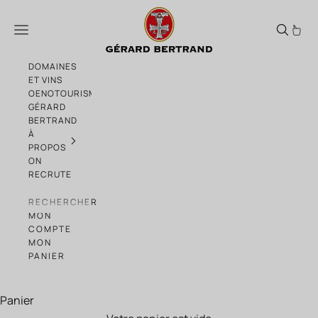
Passer au contenu
Clos du temple 2022 Magnum 150cl vin ro
Menu
DOMAINES
ET VINS
OENOTOURISME
GÉRARD
BERTRAND
À
PROPOS
ON
RECRUTE
RECHERCHER
MON
COMPTE
MON
PANIER
Panier