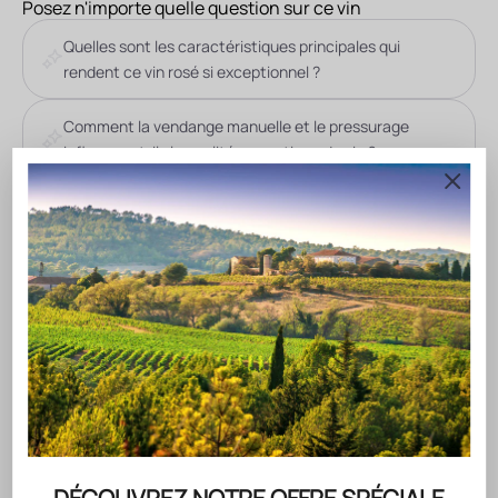
Posez n'importe quelle question sur ce vin
Quelles sont les caractéristiques principales qui
rendent ce vin rosé si exceptionnel ?
Comment la vendange manuelle et le pressurage
influencent-ils la qualité aromatique du vin ?
DESCRIPTION DU VIN
Situé au cœur du Languedoc dans le Sud de la France, le
Clos du Temple nait sur le terroir historique de Cabrières,
berceau des vins rosés.
Le terroir doit sa singularité à sa genèse géologique.
Le contact entre le schiste, le calcaire, et le relief collinaire
est à l’origine d’un réseau de circulation d’eaux souterraines
complexes, favorisant une exceptionnelle alimentation
hydrique naturelle du vignoble, et l’émergence d’une source