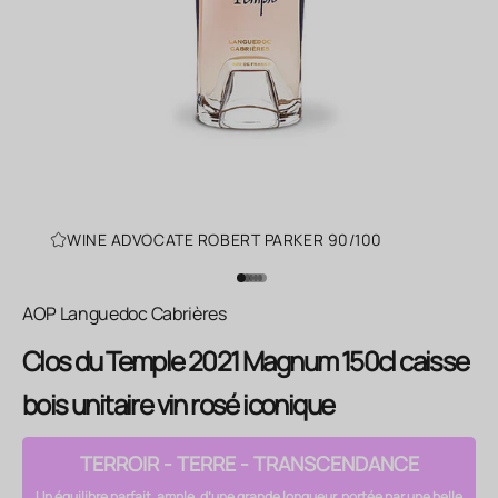
WINE ADVOCATE ROBERT PARKER 90/100
Aller à l'élément 1
Aller à l'élément 2
Aller à l'élément 3
Aller à l'élément 4
Aller à l'élément 5
Aller à l'élément 6
AOP Languedoc Cabrières
Clos du Temple 2021 Magnum 150cl caisse
bois unitaire vin rosé iconique
TERROIR - TERRE - TRANSCENDANCE
Un équilibre parfait, ample, d’une grande longueur, portée par une belle