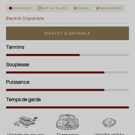
VIN ROUGE
AOP LA CLAPE
SYRAH
MOURVÈDRE
Bientôt Disponible
BIENTÔT DISPONIBLE
Tannins
Souplesse
Puissance
Temps de garde
Viande en sauce
Fromages
Volaille grillée