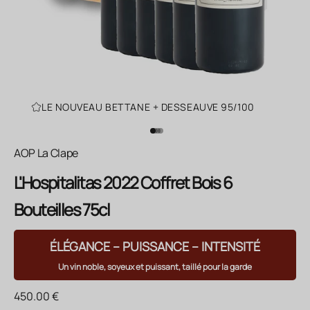
LE NOUVEAU BETTANE + DESSEAUVE 95/100
Aller à l'élément 1
Aller à l'élément 2
Aller à l'élément 3
Aller à l'élément 4
AOP La Clape
L'Hospitalitas 2022 Coffret Bois 6
Bouteilles 75cl
ÉLÉGANCE – PUISSANCE – INTENSITÉ
Un vin noble, soyeux et puissant, taillé pour la garde
Prix de vente
450.00 €