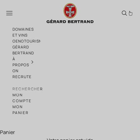
Passer au contenu
L’Hospitalitas 2022 6x75cl Caisse Bois –
Menu
DOMAINES
ET VINS
OENOTOURISME
GÉRARD
BERTRAND
À
PROPOS
ON
RECRUTE
RECHERCHER
MON
COMPTE
MON
PANIER
Panier