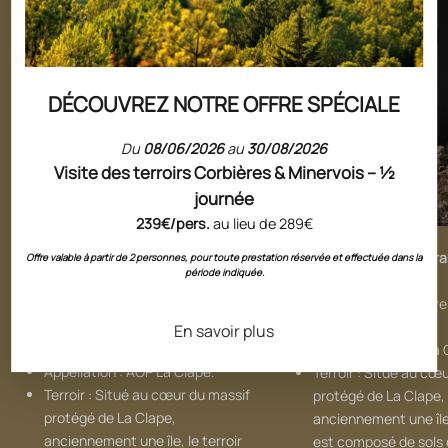
DÉCOUVREZ NOTRE OFFRE SPÉCIALE
Du
08/06/2026
au
30/08/2026
Visite des terroirs Corbières & Minervois – ½
journée
239€/pers.
au lieu de 289€
Château l'Hospitalet Grand Vin blanc
Château l'Hospitalet Gra
Offre valable à partir de 2 personnes, pour toute prestation réservée et effectuée dans la
période indiquée.
:
Rouge
:
Cépages : Grenache blanc,
Cépages : Syrah, Gr
Bourboulenc et Rolle
Mourvèdre
En savoir plus
(Vermentino).
Appellation : AOP La 
Appellation : AOP La Clape.
Terroir : Situé au cœ
Terroir : Situé au cœur du massif
protégé de La Clape,
protégé de La Clape,
anciennement une île,
anciennement une île, le terroir
est composé de sols 