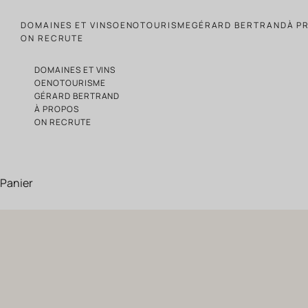
Passer au contenu
DOMAINES ET VINS
OENOTOURISME
GÉRARD BERTRAND
À P
ON RECRUTE
DOMAINES ET VINS
OENOTOURISME
GÉRARD BERTRAND
À PROPOS
ON RECRUTE
Panier