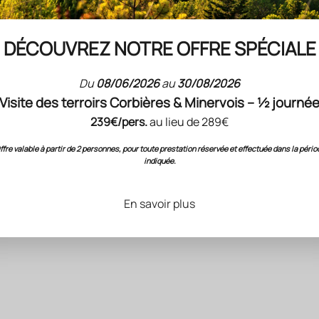
DÉCOUVREZ NOTRE OFFRE SPÉCIALE
E
BIODYNAMIE
Du
08/06/2026
au
30/08/2026
Visite des terroirs Corbières & Minervois – ½ journé
239€/pers.
au lieu de 289€
ffre valable à partir de 2 personnes, pour toute prestation réservée et effectuée dans la pério
indiquée.
En savoir plus
COFFRETS CADEAUX VINS
Château l'Hospitalet
Grand Vin
Prix de vente
82.00 €
CHÂTEAU LA SAUVAGE