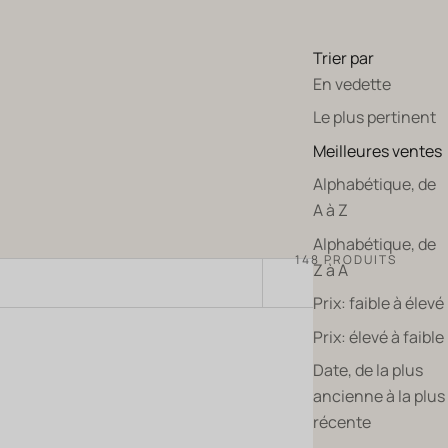
Trier par
En vedette
Le plus pertinent
Meilleures ventes
Alphabétique, de
A à Z
Alphabétique, de
148 PRODUITS
Z à A
TRIER PAR
Prix: faible à élevé
Prix: élevé à faible
Date, de la plus
BIODYNAMIE
ancienne à la plus
récente