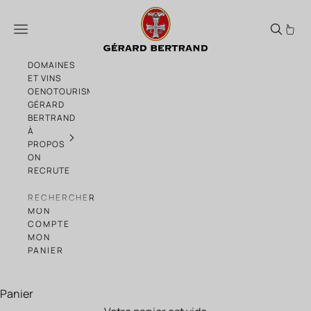
Passer au contenu
Gérard Bertrand Château La Soujeole Gr
Menu
DOMAINES
ET VINS
OENOTOURISME
GÉRARD
BERTRAND
À
PROPOS
ON
RECRUTE
RECHERCHER
MON
COMPTE
MON
PANIER
Panier