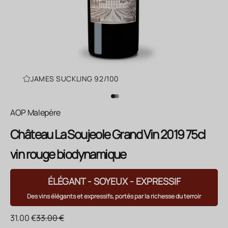
JAMES SUCKLING 92/100
Aller à l'élément 1
Aller à l'élément 2
Aller à l'élément 3
AOP Malepère
Château La Soujeole Grand Vin 2019 75cl
vin rouge biodynamique
ÉLÉGANT - SOYEUX - EXPRESSIF
Des vins élégants et expressifs, portés par la richesse du terroir
Prix de vente
Prix normal
31.00 €
33.00 €