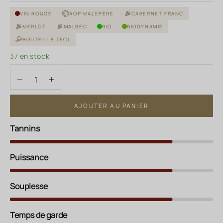
VIN ROUGE
AOP MALEPÈRE
CABERNET FRANC
MERLOT
MALBEC
BIO
BIODYNAMIE
BOUTEILLE 75CL
37 en stock
Diminuer la quantité
Augmenter la quantité
AJOUTER AU PANIER
Tannins
Puissance
Souplesse
Temps de garde