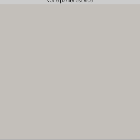
Votre panier est vide
Héritage
Gérard Bertrand vous invite à la découverte de notre Histoire et
nos terroirs à savourer avec chaque cuvée emblématique.
TOUS NOS VINS
NOS COFFRETS