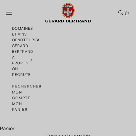
Passer au contenu
Héritage
Menu
DOMAINES
ET VINS
OENOTOURISME
GÉRARD
BERTRAND
À
PROPOS
ON
RECRUTE
RECHERCHER
MON
COMPTE
MON
PANIER
Panier