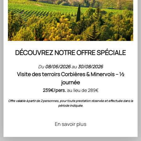
Choisir les options
Choisir les options
HÉRITAGE
HÉRITAGE
Héritage "An 1650" La
Héritage "An 462" rouge
Clape vin blanc 2024 75cl
2021 Languedoc Lot 6
Bouteilles 75cl
Prix de vente
Prix de vente
16.90 €
71.40 €
BIO
DÉCOUVREZ NOTRE OFFRE SPÉCIALE
Du
08/06/2026
au
30/08/2026
Visite des terroirs Corbières & Minervois – ½
journée
239€/pers.
au lieu de 289€
INTERNATIONAL
Offre valable à partir de 2 personnes, pour toute prestation réservée et effectuée dans la
WINE & SPIRITS
période indiquée.
CHALLENGE 93/100
Choisir les options
Choisir les options
En savoir plus
HÉRITAGE
HÉRITAGE
Héritage "An 1189" Pic
Héritage "An 940"
Saint Loup 2024 75cl vin
Sauvignon Blanc 2023 75cl
rouge
Bio