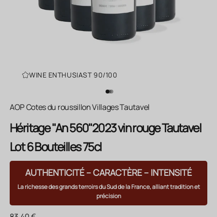
WINE ENTHUSIAST 90/100
Aller à l'élément 1
Aller à l'élément 2
Aller à l'élément 3
AOP Cotes du roussillon Villages Tautavel
Héritage "An 560"2023 vin rouge Tautavel
Lot 6 Bouteilles 75cl
AUTHENTICITÉ – CARACTÈRE – INTENSITÉ
La richesse des grands terroirs du Sud de la France, alliant tradition et
précision
Prix de vente
83.40 €