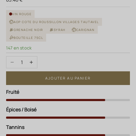
VIN ROUGE
AOP COTE DU ROUSSILLON VILLAGES TAUTAVEL
GRENACHE NOIR
SYRAH
CARIGNAN
BOUTEILLE 75CL
147 en stock
Diminuer la quantité
Augmenter la quantité
AJOUTER AU PANIER
Fruité
Épices / Boisé
Tannins