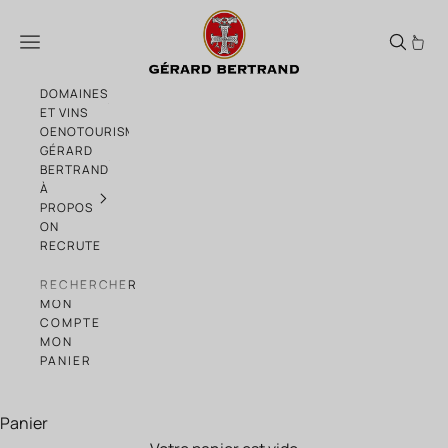
Passer au contenu
Héritage Tautavel 2021 vin rouge Gérard B
Menu
DOMAINES
ET VINS
OENOTOURISME
GÉRARD
BERTRAND
À
PROPOS
ON
RECRUTE
RECHERCHER
MON
COMPTE
MON
PANIER
Panier