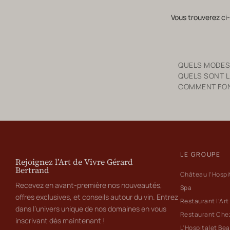
Vous trouverez ci
QUELS MODES
QUELS SONT L
COMMENT FONC
LE GROUPE
Rejoignez l’Art de Vivre Gérard
Bertrand
Château l’Hospi
Recevez en avant-première nos nouveautés,
Spa
offres exclusives, et conseils autour du vin. Entrez
Restaurant l’Art
dans l’univers unique de nos domaines en vous
Restaurant Che
inscrivant dès maintenant !
L'Hospitalet Be