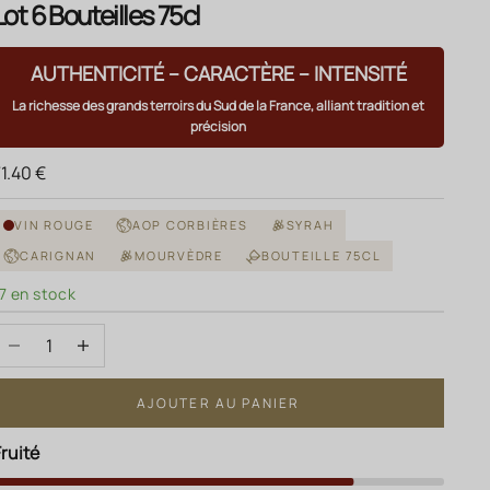
Lot 6 Bouteilles 75cl
AUTHENTICITÉ – CARACTÈRE – INTENSITÉ
La richesse des grands terroirs du Sud de la France, alliant tradition et
précision
rix de vente
1.40 €
VIN ROUGE
AOP CORBIÈRES
SYRAH
CARIGNAN
MOURVÈDRE
BOUTEILLE 75CL
7 en stock
Diminuer la quantité
Augmenter la quantité
AJOUTER AU PANIER
Fruité