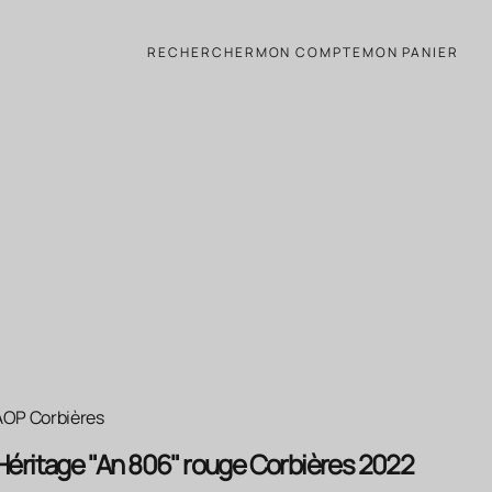
ot 6 Bouteilles 75cl
RECHERCHER
MON COMPTE
MON PANIER
AOP Corbières
Héritage "An 806" rouge Corbières 2022