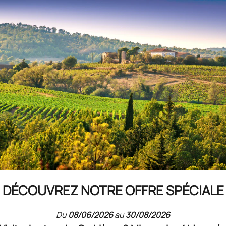
races du Château de Peyrepertuse,
delles du vertige, dominant toujours le
naire diversité géologique de
DÉCOUVREZ NOTRE OFFRE SPÉCIALE
Du
08/06/2026
au
30/08/2026