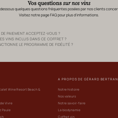
Vos questions
sur nos vins
-dessous quelques questions fréquentes posées par nos clients concer
Visitez notre page
FAQ
pour plus d'informations.
 DE PAIEMENT ACCEPTEZ-VOUS ?
ES VINS INCLUS DANS CE COFFRET ?
TIONNE LE PROGRAMME DE FIDÉLITÉ ?
A PROPOS DE GÉRARD BERTRA
talet Wine Resort Beach &
Notre histoire
Nos valeurs
 de Vivre
Notre savoir-faire
z Paule
La biodynamie
ach
Coffret vin