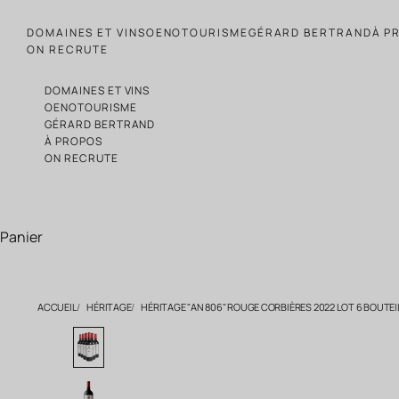
Passer au contenu
DOMAINES ET VINS
OENOTOURISME
GÉRARD BERTRAND
À P
ON RECRUTE
DOMAINES ET VINS
OENOTOURISME
GÉRARD BERTRAND
À PROPOS
ON RECRUTE
Panier
ACCUEIL
HÉRITAGE
HÉRITAGE "AN 806" ROUGE CORBIÈRES 2022 LOT 6 BOUTEI