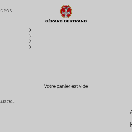
Héritage "An 806" rouge Corbières 2022 L
ROPOS
Votre panier est vide
LLES 75CL