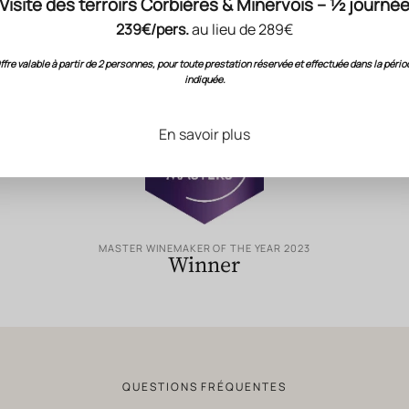
Visite des terroirs Corbières & Minervois – ½ journé
RECONNAISSANCE DU SAVOIR-FAIRE GÉRARD BERTRAND
239€/pers.
au lieu de 289€
Évaluations
& Notation
ffre valable à partir de 2 personnes, pour toute prestation réservée et effectuée dans la pério
indiquée.
En savoir plus
MASTER WINEMAKER OF THE YEAR 2023
Winner
QUESTIONS FRÉQUENTES