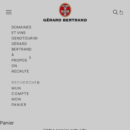
Passer au contenu
Legend Vintage 1974 Vins Doux Naturels 
Menu
DOMAINES
ET VINS
OENOTOURISME
GÉRARD
BERTRAND
À
PROPOS
ON
RECRUTE
RECHERCHER
MON
COMPTE
MON
PANIER
Panier