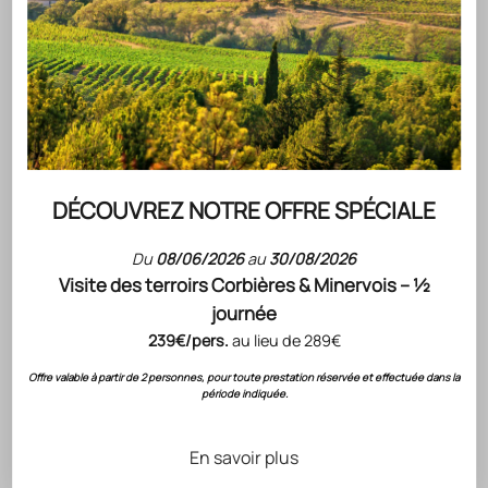
DESCRIPTION DU VIN
Le vignoble s’étend sur 86 communes des Pyrénées-
Orientales et 9 communes de l’Aude. Les sols sont
constitués principalement d’arènes granitiques et
gneissiques ainsi que de schistes bruns et noirs mais
quelques sols rouges calcaires.
ACCORD METS & VINS PROPOSÉS PAR NOTRE CHEF
DÉCOUVREZ NOTRE OFFRE SPÉCIALE
NOTE DE DÉGUSTATION
CONSERVATION
Du
08/06/2026
au
30/08/2026
CÉPAGES
Visite des terroirs Corbières & Minervois – ½
FICHE TECHNIQUE
journée
239€/pers.
au lieu de 289€
Offre valable à partir de 2 personnes, pour toute prestation réservée et effectuée dans la
RECONNAISSANCE DU SAVOIR-FAIRE GÉRARD
période indiquée.
BERTRAND
Évaluations
& Notation
En savoir plus