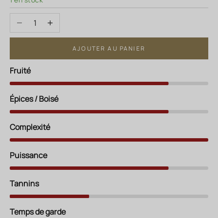
Diminuer la quantité
Augmenter la quantité
AJOUTER AU PANIER
Fruité
Épices / Boisé
Complexité
Puissance
Tannins
Temps de garde