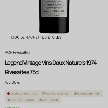
GUIDE HACHETTE 3 ÉTOILES
AOP Rivesaltes
Legend Vintage Vins Doux Naturels 1974
Rivesaltes 75cl
Prix de vente
185.00 €
VIN DOUX NATUREL
AOP RIVESALTES
GRENACHE NOIR
GRENACHE GRIS
MACCABEU
1 en stock