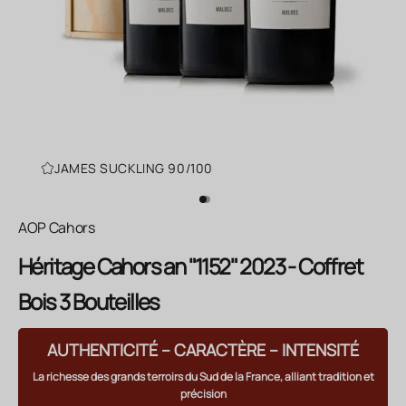
JAMES SUCKLING 90/100
Aller à l'élément 1
Aller à l'élément 2
AOP Cahors
Héritage Cahors an "1152" 2023 - Coffret
Bois 3 Bouteilles
AUTHENTICITÉ – CARACTÈRE – INTENSITÉ
La richesse des grands terroirs du Sud de la France, alliant tradition et
précision