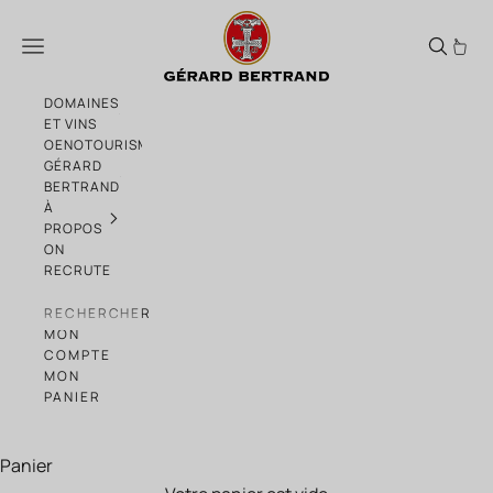
Passer au contenu
Héritage Cahors an "1152" 2023 - Coffret B
Menu
DOMAINES
ET VINS
OENOTOURISME
GÉRARD
BERTRAND
À
PROPOS
ON
RECRUTE
RECHERCHER
MON
COMPTE
MON
PANIER
Panier