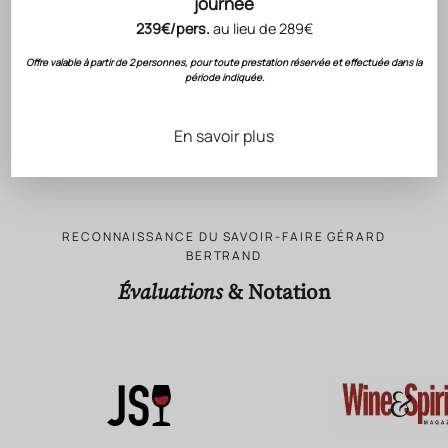
les portes de Londres au monde entier.
journée
239€/pers.
au lieu de 289€
Offre valable à partir de 2 personnes, pour toute prestation réservée et effectuée dans la
ACCORD METS & VINS PROPOSÉS PAR NOTRE CHEF
période indiquée.
NOTE DE DÉGUSTATION
CONSERVATION
CÉPAGES
En savoir plus
FICHE TECHNIQUE
RECONNAISSANCE DU SAVOIR-FAIRE GÉRARD
BERTRAND
Évaluations
& Notation