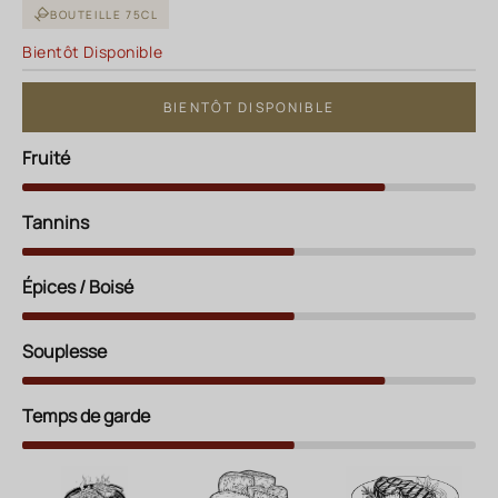
BOUTEILLE 75CL
Bientôt Disponible
BIENTÔT DISPONIBLE
Fruité
Tannins
Épices / Boisé
Souplesse
Temps de garde