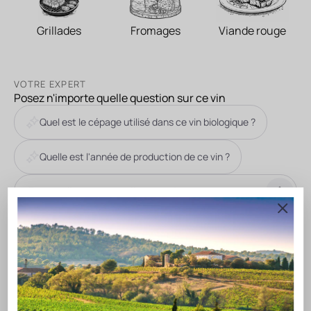
Grillades
Fromages
Viande rouge
VOTRE EXPERT
Posez n'importe quelle question sur ce vin
Quel est le cépage utilisé dans ce vin biologique ?
Quelle est l'année de production de ce vin ?
DESCRIPTION DU VIN
Les premières traces de la langue d'oc remontent aux
alentours de l'an 940 dans des textes littéraires comme le
poème de «La passion de Clermont». Elle devient par la suite
une langue Occitane, de culture Européenne véhiculée par le