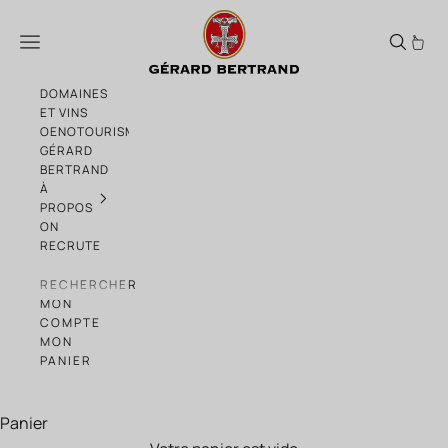
Passer au contenu
Héritage "An 940" merlot Bio 2022 75cl
Menu
DOMAINES
ET VINS
OENOTOURISME
GÉRARD
BERTRAND
À
PROPOS
ON
RECRUTE
RECHERCHER
MON
COMPTE
MON
PANIER
Panier