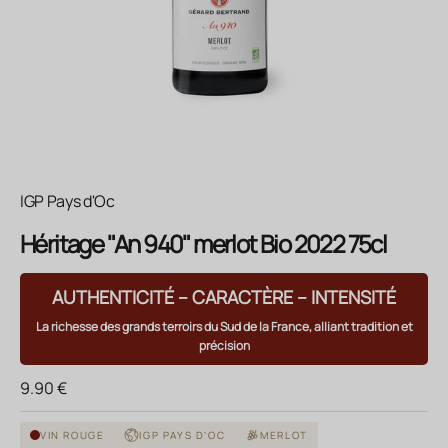
IGP Pays d'Oc
Héritage "An 940" merlot Bio 2022 75cl
AUTHENTICITÉ – CARACTÈRE – INTENSITÉ
La richesse des grands terroirs du Sud de la France, alliant tradition et
précision
Prix de vente
9.90 €
VIN ROUGE
IGP PAYS D'OC
MERLOT