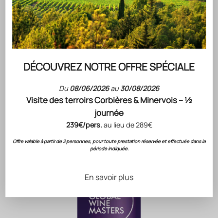
mouvement des Troubadours au Moyen-Age.
ACCORD METS & VINS PROPOSÉS PAR NOTRE CHEF
VINIFICATION ET ÉLEVAGE
NOTE DE DÉGUSTATION
CONSERVATION
CÉPAGES
DÉCOUVREZ NOTRE OFFRE SPÉCIALE
FICHE TECHNIQUE
Du
08/06/2026
au
30/08/2026
Visite des terroirs Corbières & Minervois – ½
journée
RECONNAISSANCE DU SAVOIR-FAIRE GÉRARD
239€/pers.
au lieu de 289€
BERTRAND
Offre valable à partir de 2 personnes, pour toute prestation réservée et effectuée dans la
Évaluations
& Notation
période indiquée.
En savoir plus