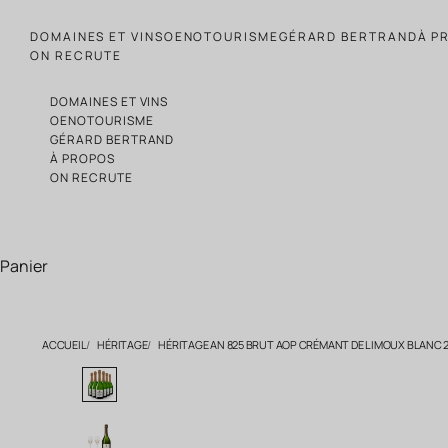
Passer au contenu
DOMAINES ET VINS
OENOTOURISME
GÉRARD BERTRAND
À P
ON RECRUTE
DOMAINES ET VINS
OENOTOURISME
GÉRARD BERTRAND
À PROPOS
ON RECRUTE
Panier
ACCUEIL
HÉRITAGE
HÉRITAGE AN 825 BRUT AOP CRÉMANT DE LIMOUX BLANC 2