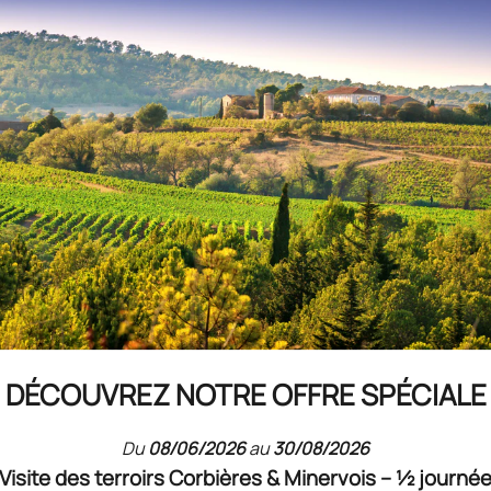
a France.
de Saint Hilaire. Située près de Limoux, elle est
de l’effervescence des vins.
DÉCOUVREZ NOTRE OFFRE SPÉCIALE
Du
08/06/2026
au
30/08/2026
RECONNAISSANCE DU SAVOIR-FAIRE GÉRARD BERTRAND
Visite des terroirs Corbières & Minervois – ½ journé