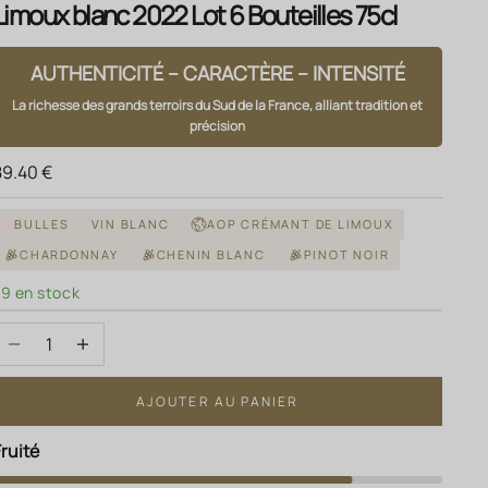
Limoux blanc 2022 Lot 6 Bouteilles 75cl
AUTHENTICITÉ – CARACTÈRE – INTENSITÉ
La richesse des grands terroirs du Sud de la France, alliant tradition et
précision
rix de vente
89.40 €
BULLES
VIN BLANC
AOP CRÉMANT DE LIMOUX
CHARDONNAY
CHENIN BLANC
PINOT NOIR
79 en stock
Diminuer la quantité
Augmenter la quantité
AJOUTER AU PANIER
Fruité