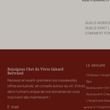
QUELS MODES
QUELS SONT L
COMMENT FONC
LE GROUPE
Rejoignez l’Art de Vivre Gérard
Bertrand
Château l’Hospi
Recevez en avant-première nos nouveautés,
Spa
offres exclusives, et conseils autour du vin. Entrez
Restaurant l’Art
dans l’univers unique de nos domaines en vous
Restaurant Che
inscrivant dès maintenant !
L'Hospitalet Be
Jazz à l’Hospita