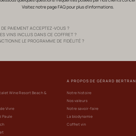
Visitez notre page
FAQ
pour plus d'informations.
 DE PAIEMENT ACCEPTEZ-VOUS ?
ES VINS INCLUS DANS CE COFFRET ?
TIONNE LE PROGRAMME DE FIDÉLITÉ ?
A PROPOS DE GÉRARD BERTRA
talet Wine Resort Beach &
Notre histoire
Nos valeurs
 de Vivre
Notre savoir-faire
z Paule
La biodynamie
ach
Coffret vin
let