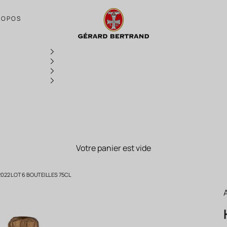
Héritage An 825 Brut AOP Crémant de Li
ROPOS
Votre panier est vide
022 LOT 6 BOUTEILLES 75CL