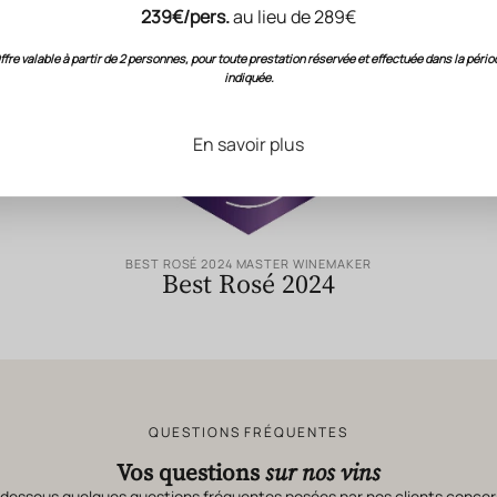
Évaluations
& Notation
239€/pers.
au lieu de 289€
ffre valable à partir de 2 personnes, pour toute prestation réservée et effectuée dans la pério
indiquée.
En savoir plus
BEST ROSÉ 2024 MASTER WINEMAKER
Best Rosé 2024
QUESTIONS FRÉQUENTES
Vos questions
sur nos vins
-dessous quelques questions fréquentes posées par nos clients concer