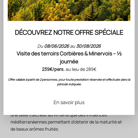
à la fraîcheur et aux arômes du vin ?
Comment ce vin rend-il hommage à la cité de
Carcassonne ?
DÉCOUVREZ NOTRE OFFRE SPÉCIALE
Du
08/06/2026
au
30/08/2026
Visite des terroirs Corbières & Minervois – ½
journée
DESCRIPTION DU VIN
239€/pers.
au lieu de 289€
Gérard Bertrand révèle l’histoire des grands terroirs du Sud
de la France.
Offre valable à partir de 2 personnes, pour toute prestation réservée et effectuée dans la
période indiquée.
1130 rend hommage à la première fortification de la cité de
Carcassonne, joyau médiéval classé au patrimoine
mondial de l’UNESCO.
En savoir plus
Le vignoble bénéficie d’influences océaniques procurant
une belle fraîcheur au vin ainsi que des influences
méditerranéennes permettant d’obtenir de la maturité et
de beaux arômes fruités.