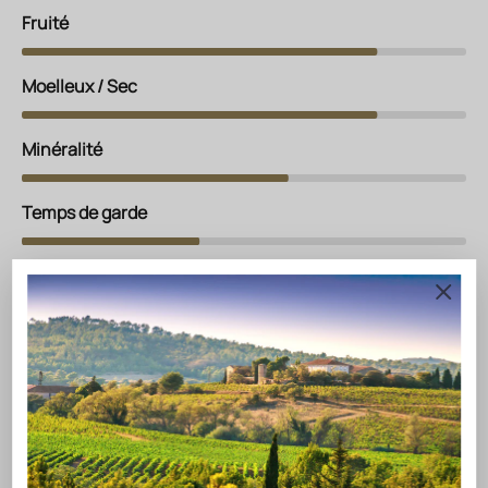
Fruité
Moelleux / Sec
Minéralité
Temps de garde
Apéritif
Poissons
Volaille grillée
VOTRE EXPERT
Posez n'importe quelle question sur ce vin
Quelles sont les influences climatiques qui contribuent