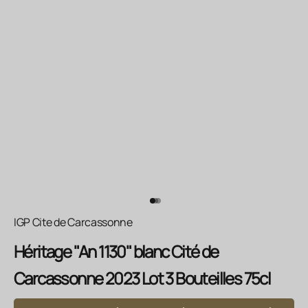
Aller à l'élément 1
Aller à l'élément 2
Aller à l'élément 3
IGP Cite de Carcassonne
Héritage "An 1130" blanc Cité de
Carcassonne 2023 Lot 3 Bouteilles 75cl