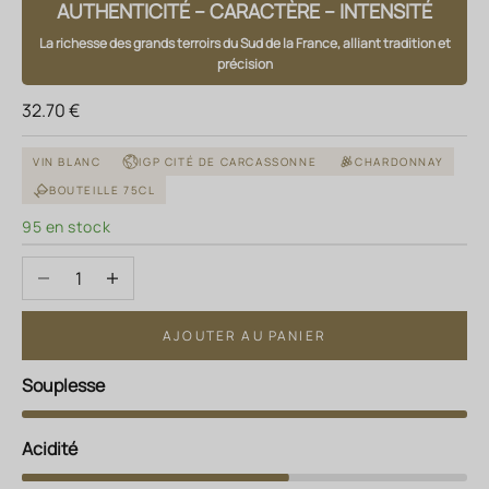
AUTHENTICITÉ – CARACTÈRE – INTENSITÉ
La richesse des grands terroirs du Sud de la France, alliant tradition et
précision
Prix de vente
32.70 €
VIN BLANC
IGP CITÉ DE CARCASSONNE
CHARDONNAY
BOUTEILLE 75CL
95 en stock
Diminuer la quantité
Augmenter la quantité
AJOUTER AU PANIER
Souplesse
Acidité