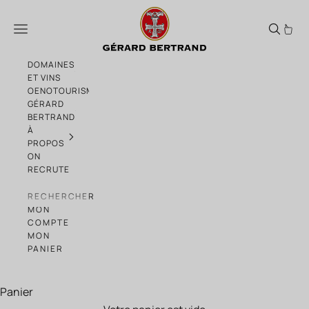
Passer au contenu
Héritage "An 1130" blanc Cité de Carcass
Menu
DOMAINES
ET VINS
OENOTOURISME
GÉRARD
BERTRAND
À
PROPOS
ON
RECRUTE
RECHERCHER
MON
COMPTE
MON
PANIER
Panier