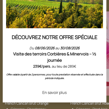
Des crémants tout en
couleur
DÉCOUVREZ NOTRE OFFRE SPÉCIALE
Du
08/06/2026
au
30/08/2026
Visite des terroirs Corbières & Minervois – ½
journée
239€/pers.
au lieu de 289€
Offre valable à partir de 2 personnes, pour toute prestation réservée et effectuée dans la
période indiquée.
En savoir plus
French Cancan Brut Orange
:
French Cancan Brut Ros
Cépages : Chardonnay,
Cépages : Pinot Noir,