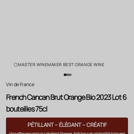
MASTER WINEMAKER BEST ORANGE WINE
Aller à l'élément 1
Aller à l'élément 2
Aller à l'élément 3
Aller à l'élément 4
Aller à l'élément 5
Aller à l'élément 6
Vin de France
French Cancan Brut Orange Bio 2023 Lot 6
bouteilles 75cl
PÉTILLANT – ÉLÉGANT – CRÉATIF
Vins effervescents qui révèlent finesse, fraîcheur et originalité à travers