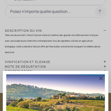
DESCRIPTION DU VIN
Telle une œuvre d’art, French Cancan marie la tradition des grands vins effervescents français
avec une audacieuse créativité contemporaine. Issu de vignobles cultivés en agriculture
biologique, cette cuvée Brut Nature offre de fines bulles virevoltantes évoquant la célèbre danse
éponyme.
VINIFICATION ET ÉLEVAGE
NOTE DE DÉGUSTATION
CONSERVATION
CÉPAGES
FICHE TECHNIQUE
BULLES ET INNOVATION