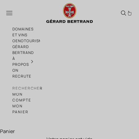
Passer au contenu
French Cancan Brut Orange Bio 2023 Lot 6
Menu
DOMAINES
ET VINS
OENOTOURISME
GÉRARD
BERTRAND
À
PROPOS
ON
RECRUTE
RECHERCHER
MON
COMPTE
MON
PANIER
Panier