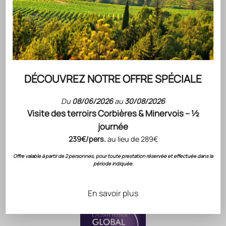
Montagne Noire au Nord. Il bénéficie d’un climat
méditerranéen tempéré par l’altitude et les influences
océaniques de l’Atlantique.
Degrés d'alcool: 13,5°
ACCORD METS & VINS PROPOSÉS PAR NOTRE CHEF
NOTE DE DÉGUSTATION
CONSERVATION
DÉCOUVREZ NOTRE OFFRE SPÉCIALE
CÉPAGES
FICHE TECHNIQUE
Du
08/06/2026
au
30/08/2026
Visite des terroirs Corbières & Minervois – ½
journée
239€/pers.
au lieu de 289€
RECONNAISSANCE DU SAVOIR-FAIRE GÉRARD
BERTRAND
Offre valable à partir de 2 personnes, pour toute prestation réservée et effectuée dans la
période indiquée.
Évaluations
& Notation
En savoir plus