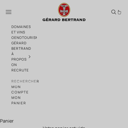
Passer au contenu
Domaine de l'Estagnère vin orange biolog
Menu
DOMAINES
ET VINS
OENOTOURISME
GÉRARD
BERTRAND
À
PROPOS
ON
RECRUTE
RECHERCHER
MON
COMPTE
MON
PANIER
Panier