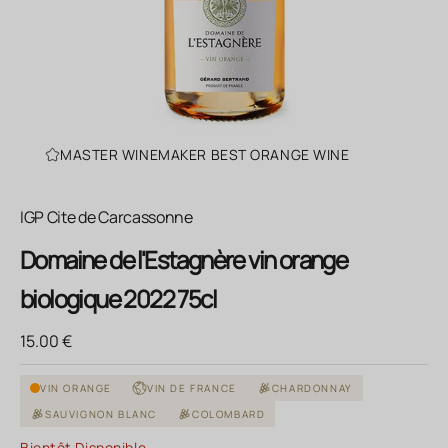
MASTER WINEMAKER BEST ORANGE WINE
IGP Cite de Carcassonne
Domaine de l'Estagnère vin orange
biologique 2022 75cl
Prix de vente
15.00 €
VIN ORANGE
VIN DE FRANCE
CHARDONNAY
SAUVIGNON BLANC
COLOMBARD
Bientôt Disponible