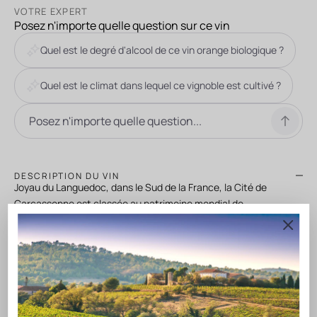
VOTRE EXPERT
Posez n'importe quelle question sur ce vin
Quel est le degré d'alcool de ce vin orange biologique ?
Quel est le climat dans lequel ce vignoble est cultivé ?
DESCRIPTION DU VIN
Joyau du Languedoc, dans le Sud de la France, la Cité de
Carcassonne est classée au patrimoine mondial de
l’Humanité par l’UNESCO. Cette cité médiévale construite
pendant le XIIIème siècle et à la réputation internationale,
attire des millions de visiteurs chaque année.
Elle est le théâtre féerique des célèbres feux d’artifice du 14
Juillet. Le vignoble, au pied de cette forteresse médiévale,
est situé entre les montagnes pyrénéennes au Sud et la