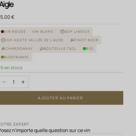
l'Aigle
rix de vente
75.00 €
VIN ROUGE
VIN BLANC
AOP LIMOUX
IGP HAUTE VALLÉE DE L'AUDE
PINOT NOIR
CHARDONNAY
BOUTEILLE 75CL
BIO
BIODYNAMIE
95 en stock
Diminuer la quantité
Augmenter la quantité
AJOUTER AU PANIER
VOTRE EXPERT
Posez n'importe quelle question sur ce vin