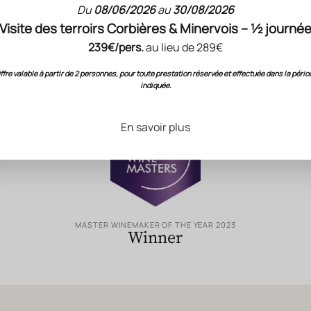
Du
08/06/2026
au
30/08/2026
Visite des terroirs Corbières & Minervois – ½ journé
RECONNAISSANCE DU SAVOIR-FAIRE GÉRARD BERTRAND
239€/pers.
au lieu de 289€
Évaluations
& Notation
ffre valable à partir de 2 personnes, pour toute prestation réservée et effectuée dans la pério
indiquée.
En savoir plus
MASTER WINEMAKER OF THE YEAR 2023
Winner