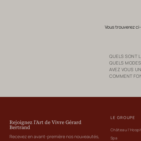
Vous trouverez ci
QUELS SONT LE
QUELS MODES
AVEZ VOUS UN
COMMENT FONC
LE GROUPE
Rejoignez l’Art de Vivre Gérard
Bertrand
Château l’Hospi
Recevez en avant-première nos nouveautés,
Spa