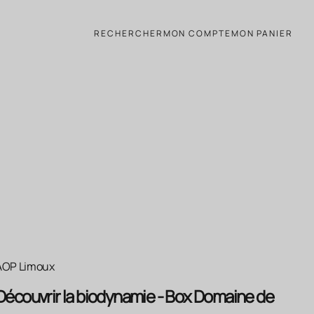
 l'Aigle
RECHERCHER
MON COMPTE
MON PANIER
AOP Limoux
Découvrir la biodynamie - Box Domaine de