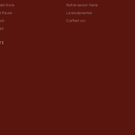
 de Vivre
Notre savoir-faire
z Paule
La biodynamie
ach
Coffret vin
let
TE