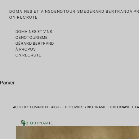
Passer au contenu
DOMAINES ET VINS
OENOTOURISME
GÉRARD BERTRAND
À P
ON RECRUTE
DOMAINES ET VINS
OENOTOURISME
GÉRARD BERTRAND
À PROPOS
ON RECRUTE
Panier
ACCUEIL
DOMAINE DE L'AIGLE
DÉCOUVRIR LA BIODYNAMIE - BOX DOMAINE DE L'A
BIODYNAMIE