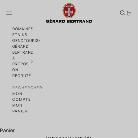
Passer au contenu
Cuvée saint Victor Syrah 2022 75cl vin r
Menu
DOMAINES
ET VINS
OENOTOURISME
GÉRARD
BERTRAND
À
PROPOS
ON
RECRUTE
RECHERCHER
MON
COMPTE
MON
PANIER
Panier