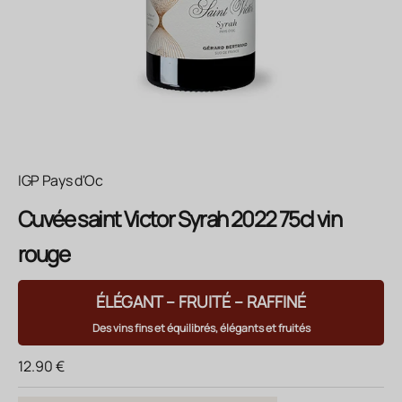
IGP Pays d'Oc
Cuvée saint Victor Syrah 2022 75cl vin
rouge
ÉLÉGANT – FRUITÉ – RAFFINÉ
Des vins fins et équilibrés, élégants et fruités
Prix de vente
12.90 €