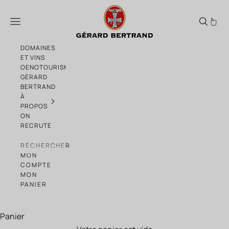
Passer au contenu
Clos d'Ora 2019 – AOP Minervois La Livin
Menu
DOMAINES
ET VINS
OENOTOURISME
GÉRARD
BERTRAND
À
PROPOS
ON
RECRUTE
RECHERCHER
MON
COMPTE
MON
PANIER
Panier