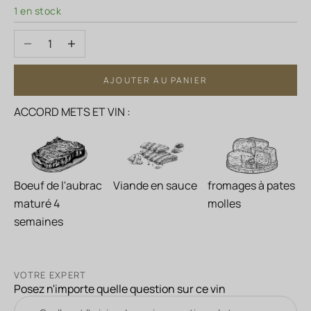
1 en stock
Diminuer la quantité
Augmenter la quantité
AJOUTER AU PANIER
ACCORD METS ET VIN :
Boeuf de l'aubrac
Viande en sauce
fromages à pates
maturé 4
molles
semaines
VOTRE EXPERT
Posez n'importe quelle question sur ce vin