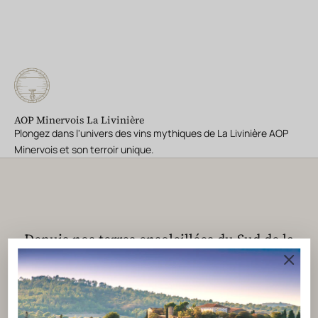
AOP Minervois La Livinière
Plongez dans l'univers des vins mythiques de La Livinière AOP
Minervois et son terroir unique.
Depuis nos terres ensoleillées du Sud de la
France, nous cultivons l'excellence,
l'engagement durable et la passion du vin,
pour transmettre l'
Art de Vivre en chaque
bouteille
DÉCOUVRIR NOS VALEURS