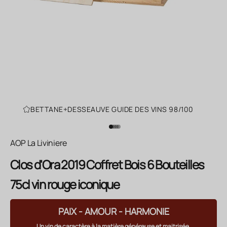
BETTANE+DESSEAUVE GUIDE DES VINS 98/100
Aller à l'élément 1
Aller à l'élément 2
Aller à l'élément 3
Aller à l'élément 4
Aller à l'élément 5
AOP La Liviniere
Clos d'Ora 2019 Coffret Bois 6 Bouteilles
75cl vin rouge iconique
PAIX - AMOUR - HARMONIE
Un vin de caractère à la matière généreuse et maitrisée.