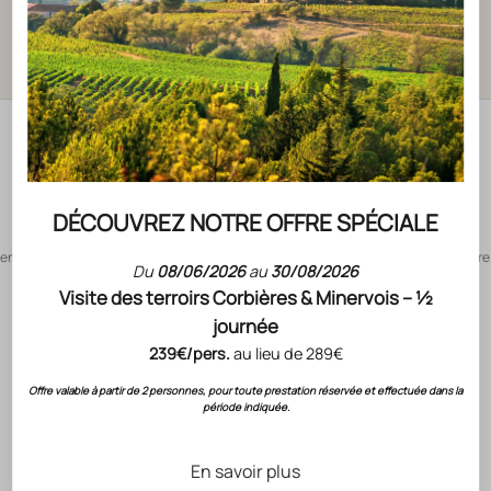
DÉCOUVREZ NOTRE OFFRE SPÉCIALE
17 DOMAINES
en biodynamie, faisant de Gérard Bertrand le leader mondial de la viticulture
Du
08/06/2026
au
30/08/2026
biodynamique.
Visite des terroirs Corbières & Minervois – ½
journée
“On s’imprègne de l’art de vivre et de la
239€/pers.
au lieu de 289€
Aller à l'élément 1
Aller à l'élément 2
Aller à l'élément 3
douceur méditerranéenne dans ce lieu
Offre valable à partir de 2 personnes, pour toute prestation réservée et effectuée dans la
magique qui fait le lien entre la
période indiquée.
gastronomie, l’histoire, la culture de notre
région et l’art sous toutes ses formes”
En savoir plus