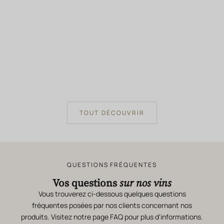
BETTANE+DESSEAUVE
BETTANE+DESSEAUVE
GUIDE DES VINS
GUIDE DES VINS
98/100
98/100
Ajouter au panie
Ajouter au panier
CLOS D
CLOS D'ORA
Clos d'Ora 
Clos d'Ora 2019 Coffret Bois 6
Bouteilles 75cl vin rouge iconique
Prix 
219.0
Prix de vente
1,314.00 €
TOUT DÉCOUVRIR
QUESTIONS FRÉQUENTES
Vos questions
sur nos vins
Vous trouverez ci-dessous quelques questions
fréquentes posées par nos clients concernant nos
produits. Visitez notre page
FAQ
pour plus d'informations.