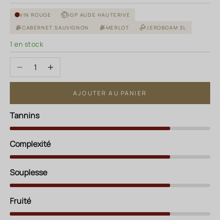
VIN ROUGE
IGP AUDE HAUTERIVE
CABERNET SAUVIGNON
MERLOT
JEROBOAM 3L
1 en stock
Diminuer la quantité
Augmenter la quantité
AJOUTER AU PANIER
Tannins
Complexité
Souplesse
Fruité