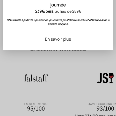
journée
CÉPAGES
FICHE TECHNIQUE
239€/pers.
au lieu de 289€
Offre valable à partir de 2 personnes, pour toute prestation réservée et effectuée dans la
période indiquée.
RECONNAISSANCE DU SAVOIR-FAIRE GÉRARD
En savoir plus
BERTRAND
Évaluations
& Notation
FALSTAFF 95/100
JAMES SUCKLING 93
95/100
93/100