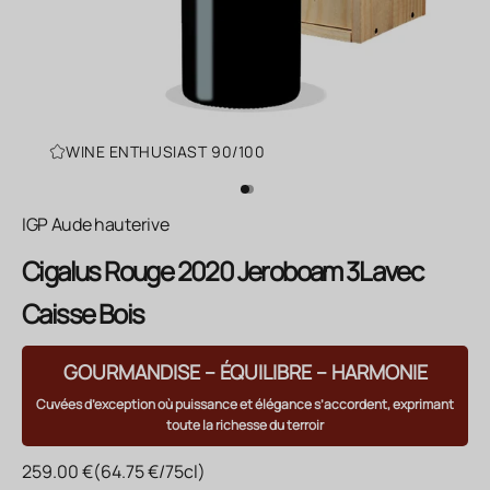
WINE ENTHUSIAST 90/100
Aller à l'élément 1
Aller à l'élément 2
IGP Aude hauterive
Cigalus Rouge 2020 Jeroboam 3L avec
Caisse Bois
GOURMANDISE – ÉQUILIBRE – HARMONIE
Cuvées d’exception où puissance et élégance s’accordent, exprimant
toute la richesse du terroir
Prix de vente
259.00 €
(64.75 €/75cl)