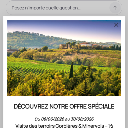
DESCRIPTION DU VIN
Un des premiers et des plus vastes domaine cultivé en
biodynamie de France Un assemblage unique de 7 cépages
offrant un vin haut de gamme à l’équilibre impressionnant
entre le fruit mûr, les épices et une belle acidité Une
référence ambassadrice des vins français sur la compagnie
Air France Le domaine est certifié AB ( vin bio ) et DEMETER (
Agriculture biodynamique) . Vin officiel du banquet de la
Cérémonie des Nobels 2018 Cigalus Rouge 2019 Magnum est
un vin hautement récompensé pour ses qualités uniques que
vous pouvez savourer au cours d'une occasion spéciale ou
simplement pour le plaisir.
DÉCOUVREZ NOTRE OFFRE SPÉCIALE
ACCORD METS & VINS PROPOSÉS PAR NOTRE CHEF
VINIFICATION ET ÉLEVAGE
Du
08/06/2026
au
30/08/2026
NOTE DE DÉGUSTATION
Visite des terroirs Corbières & Minervois – ½
CONSERVATION