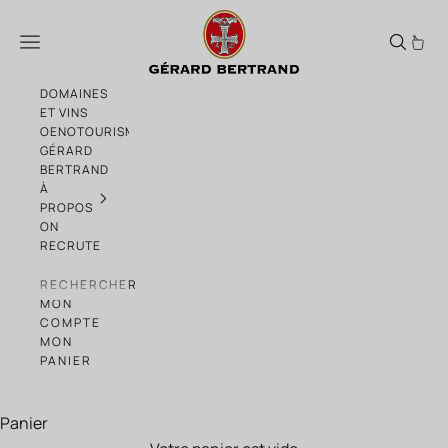
Passer au contenu
Cigalus Rouge 2020 Jeroboam 3L avec Ca
Menu
DOMAINES
ET VINS
OENOTOURISME
GÉRARD
BERTRAND
À
PROPOS
ON
RECRUTE
RECHERCHER
MON
COMPTE
MON
PANIER
Panier