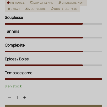
VIN ROUGE
AOP LA CLAPE
GRENACHE NOIR
SYRAH
MOURVÈDRE
BOUTEILLE 75CL
Souplesse
Tannins
Complexité
Épices / Boisé
Temps de garde
8 en stock
Diminuer la quantité
Augmenter la quantité