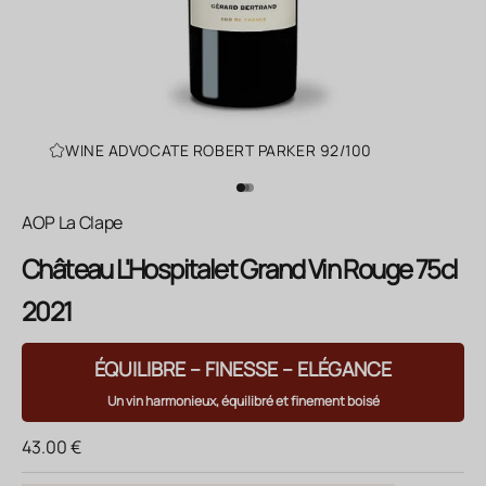
WINE ADVOCATE ROBERT PARKER 92/100
Aller à l'élément 1
Aller à l'élément 2
Aller à l'élément 3
AOP La Clape
Château L'Hospitalet Grand Vin Rouge 75cl
2021
ÉQUILIBRE – FINESSE – ELÉGANCE
Un vin harmonieux, équilibré et finement boisé
Prix de vente
43.00 €