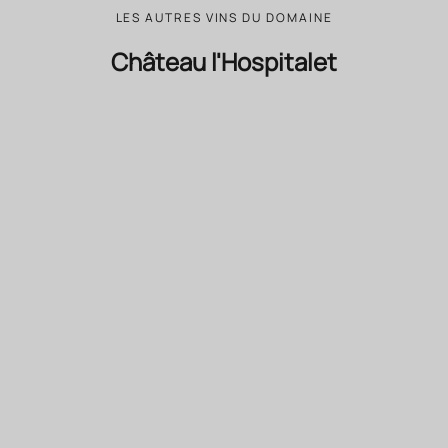
LES AUTRES VINS DU DOMAINE
Château l'Hospitalet
BIODYNAMIE
BIODYNAMIE
Ajouter au panie
BETTANE+DESSEAUVE
NOS COFFRETS C
GUIDE DES VINS
Coffret Château l'
97/100
Vi