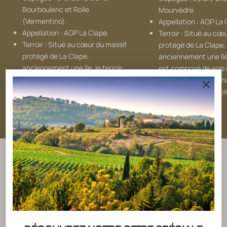
Bourboulenc et Rolle
Mourvèdre
(Vermentino).
Appellation : AOP La 
Appellation : AOP La Clape.
Terroir : Situé au cœ
Terroir : Situé au cœur du massif
protégé de La Clape,
protégé de La Clape,
anciennement une île,
anciennement une île, le terroir
est composé de sols 
est composé de sols calcaires,
bénéficiant d'un clim
bénéficiant d'un climat
méditerranéen ensolei
méditerranéen ensoleillé.
En savoir plus
En savoir plus
Depuis nos terres ensoleillées du Sud de la
France, nous cultivons l'excellence,
l'engagement durable et la passion du vin,