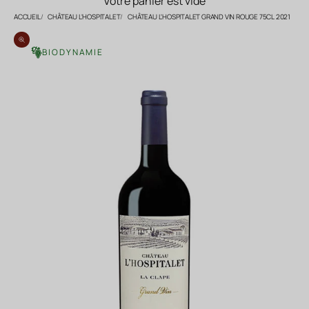
Votre panier est vide
ACCUEIL
CHÂTEAU L'HOSPITALET
CHÂTEAU L'HOSPITALET GRAND VIN ROUGE 75CL 2021
Zoomer sur l'image
BIODYNAMIE