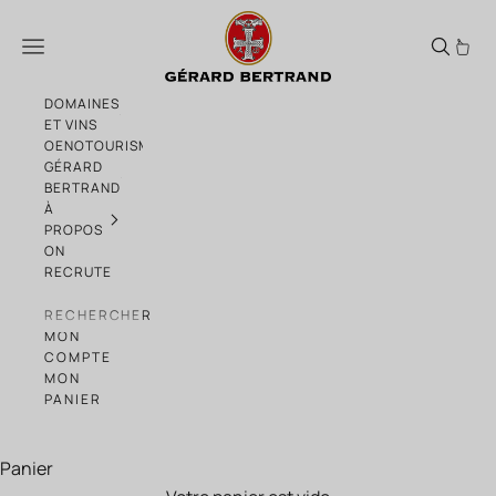
Passer au contenu
Château L'Hospitalet Grand Vin Rouge 20
Menu
DOMAINES
ET VINS
OENOTOURISME
GÉRARD
BERTRAND
À
PROPOS
ON
RECRUTE
RECHERCHER
MON
COMPTE
MON
PANIER
Panier