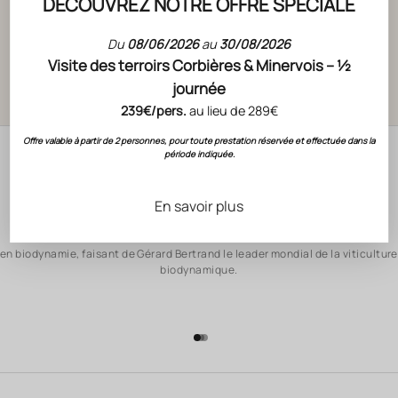
pour transmettre l'
Art de Vivre en chaque
DÉCOUVREZ NOTRE OFFRE SPÉCIALE
bouteille
DÉCOUVRIR NOS VALEURS
Du
08/06/2026
au
30/08/2026
Visite des terroirs Corbières & Minervois – ½
journée
239€/pers.
au lieu de 289€
Offre valable à partir de 2 personnes, pour toute prestation réservée et effectuée dans la
période indiquée.
En savoir plus
17 DOMAINES
en biodynamie, faisant de Gérard Bertrand le leader mondial de la viticulture
biodynamique.
Aller à l'élément 1
Aller à l'élément 2
Aller à l'élément 3