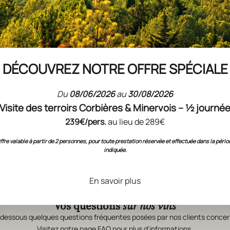
e richesse, connue des botanistes. Malepère est une
aines. Cette cuvéee est u
ne sélection des meilleures parcelles du
DÉCOUVREZ NOTRE OFFRE SPÉCIALE
Du
08/06/2026
au
30/08/2026
Visite des terroirs Corbières & Minervois – ½ journé
239€/pers.
au lieu de 289€
ffre valable à partir de 2 personnes, pour toute prestation réservée et effectuée dans la pério
indiquée.
En savoir plus
QUESTIONS FRÉQUENTES
Vos questions
sur nos vins
-dessous quelques questions fréquentes posées par nos clients concer
Visitez notre page
FAQ
pour plus d'informations.