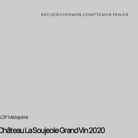
and Vin rouge 2020
RECHERCHER
MON COMPTE
MON PANIER
AOP Malepère
Château La Soujeole Grand Vin 2020