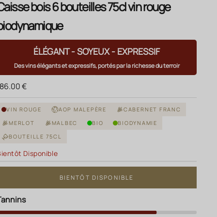
Caisse bois 6 bouteilles 75cl vin rouge
biodynamique
ÉLÉGANT - SOYEUX - EXPRESSIF
Des vins élégants et expressifs, portés par la richesse du terroir
rix de vente
186.00 €
VIN ROUGE
AOP MALEPÈRE
CABERNET FRANC
MERLOT
MALBEC
BIO
BIODYNAMIE
BOUTEILLE 75CL
Bientôt Disponible
BIENTÔT DISPONIBLE
Tannins