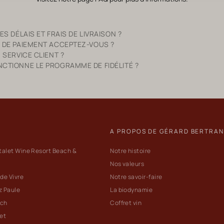
S DÉLAIS ET FRAIS DE LIVRAISON ?
 DE PAIEMENT ACCEPTEZ-VOUS ?
 SERVICE CLIENT ?
TIONNE LE PROGRAMME DE FIDÉLITÉ ?
A PROPOS DE GÉRARD BERTRA
talet Wine Resort Beach &
Notre histoire
Nos valeurs
 de Vivre
Notre savoir-faire
z Paule
La biodynamie
ach
Coffret vin
let