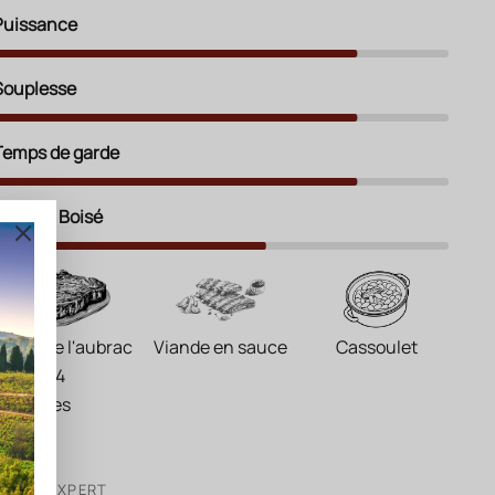
Puissance
Souplesse
Temps de garde
Épices / Boisé
Boeuf de l'aubrac
Viande en sauce
Cassoulet
maturé 4
semaines
VOTRE EXPERT