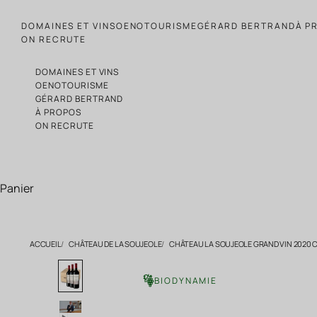
Passer au contenu
DOMAINES ET VINS
OENOTOURISME
GÉRARD BERTRAND
À P
ON RECRUTE
DOMAINES ET VINS
OENOTOURISME
GÉRARD BERTRAND
À PROPOS
ON RECRUTE
Panier
ACCUEIL
CHÂTEAU DE LA SOUJEOLE
CHÂTEAU LA SOUJEOLE GRAND VIN 2020 C
BIODYNAMIE