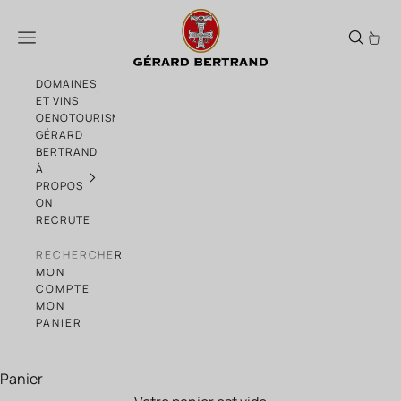
Passer au contenu
Gérard Bertrand Château La Soujeole Gr
Menu
DOMAINES
ET VINS
OENOTOURISME
GÉRARD
BERTRAND
À
PROPOS
ON
RECRUTE
RECHERCHER
MON
COMPTE
MON
PANIER
Panier