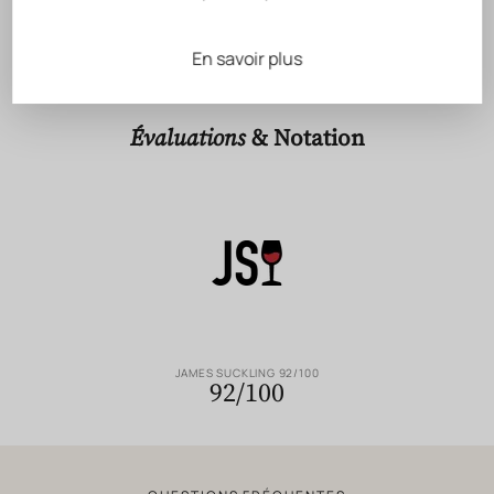
En savoir plus
RECONNAISSANCE DU SAVOIR-FAIRE GÉRARD
BERTRAND
Évaluations
& Notation
JAMES SUCKLING 92/100
92/100