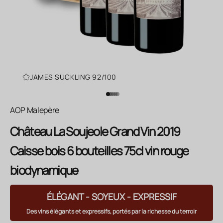
JAMES SUCKLING 92/100
Aller à l'élément 1
Aller à l'élément 2
Aller à l'élément 3
Aller à l'élément 4
Aller à l'élément 5
Aller à l'élément 6
AOP Malepère
Château La Soujeole Grand Vin 2019
Caisse bois 6 bouteilles 75cl vin rouge
biodynamique
ÉLÉGANT - SOYEUX - EXPRESSIF
Des vins élégants et expressifs, portés par la richesse du terroir