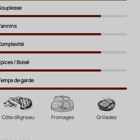
Souplesse
Tannins
Complexité
Épices / Boisé
Temps de garde
Côte d'Agneau
Fromages
Grillades