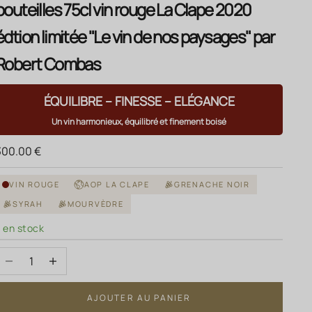
bouteilles 75cl vin rouge La Clape 2020
édtion limitée "Le vin de nos paysages" par
Robert Combas
ÉQUILIBRE – FINESSE – ELÉGANCE
Un vin harmonieux, équilibré et finement boisé
rix de vente
300.00 €
VIN ROUGE
AOP LA CLAPE
GRENACHE NOIR
SYRAH
MOURVÈDRE
7 en stock
Diminuer la quantité
Augmenter la quantité
AJOUTER AU PANIER