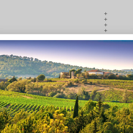
CHÂTEAU L'HOSPITALET ET AOP LA CLAPE
aine incontournable du
Languedoc
de nombreus
récompensés