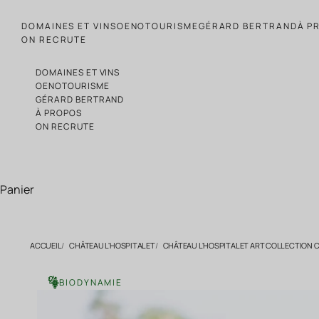
Passer au contenu
DOMAINES ET VINS
OENOTOURISME
GÉRARD BERTRAND
À P
ON RECRUTE
DOMAINES ET VINS
OENOTOURISME
GÉRARD BERTRAND
À PROPOS
ON RECRUTE
Panier
ACCUEIL
CHÂTEAU L'HOSPITALET
CHÂTEAU L'HOSPITALET ART COLLECTION CO
BIODYNAMIE