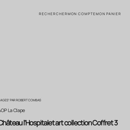
t 3 bouteilles 75cl vin roug
RECHERCHER
MON COMPTE
MON PANIER
AYSAGES" PAR ROBERT COMBAS
AOP La Clape
Château l'Hospitalet art collection Coffret 3