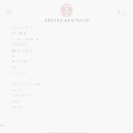
Passer au contenu
Gérard Bertrand, vign
Menu
DOMAINES
ET VINS
OENOTOURISME
GÉRARD
BERTRAND
À
PROPOS
ON
RECRUTE
RECHERCHER
MON
COMPTE
MON
PANIER
Laissez-vous emporter par l'élégance des
vins du
Sud de la France
Panier
NOS DOMAINES ET CHÂTEAUX