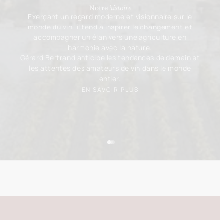
Notre
histoire
Exerçant un regard moderne et visionnaire sur le
monde du vin, il tend à inspirer le changement et
accompagner un élan vers une agriculture en
harmonie avec la nature.
Gérard Bertrand anticipe les tendances de demain et
les attentes des amateurs de vin dans le monde
entier.
EN SAVOIR PLUS
Aller à l'élément 1
Aller à l'élément 2
Aller à l'élément 3