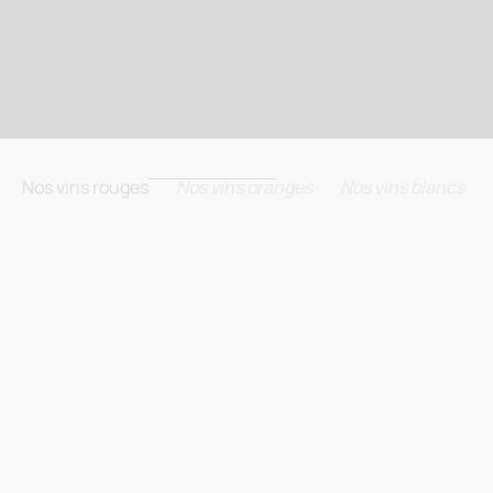
Nos vins rouges
Nos vins oranges
Nos vins blancs
BIODYNAMIE