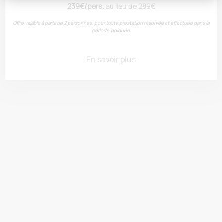
239€/pers.
au lieu de 289€
Offre valable à partir de 2 personnes, pour toute prestation réservée et effectuée dans la
période indiquée.
Limoux
En savoir plus
Boutenac