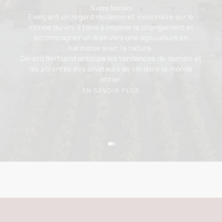
Notre
histoire
Exerçant un regard moderne et visionnaire sur le
monde du vin, il tend à inspirer le changement et
accompagner un élan vers une agriculture en
harmonie avec la nature.
Gérard Bertrand anticipe les tendances de demain et
les attentes des amateurs de vin dans le monde
entier.
EN SAVOIR PLUS
Aller à l'élément 1
Aller à l'élément 2
Aller à l'élément 3