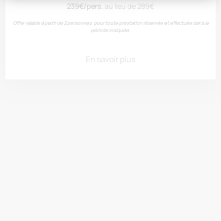
239€/pers.
au lieu de 289€
Offre valable à partir de 2 personnes, pour toute prestation réservée et effectuée dans la
période indiquée.
Limoux
En savoir plus
Boutenac