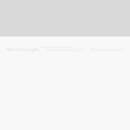
Nos vins rouges
Nos vins oranges
Nos vins blancs
BIODYNAMIE