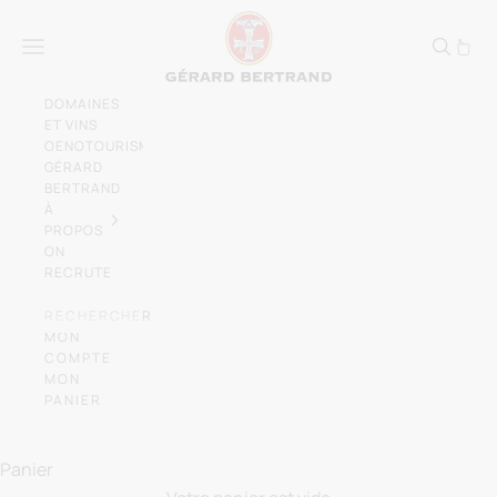
Passer au contenu
Gérard Bertrand, vign
Menu
DOMAINES
ET VINS
OENOTOURISME
GÉRARD
BERTRAND
À
PROPOS
ON
RECRUTE
RECHERCHER
MON
COMPTE
MON
PANIER
Laissez-vous emporter par l'élégance des
vins du
Sud de la France
Panier
NOS DOMAINES ET CHÂTEAUX