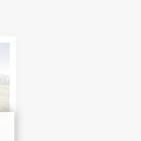
ACTUALITÉS
8 juil. 2026
UNE SECONDE VIE POUR NOS CAISSES EN
BOIS
Un bel exemple de réemploi : en Allemagne, nos
caisses en bois trouvent une seconde vie auprès