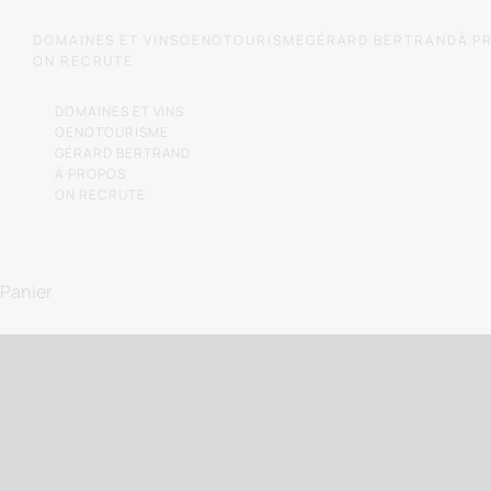
Passer au contenu
DOMAINES ET VINS
OENOTOURISME
GÉRARD BERTRAND
À P
ON RECRUTE
DOMAINES ET VINS
OENOTOURISME
GÉRARD BERTRAND
À PROPOS
ON RECRUTE
Laissez-
Panier