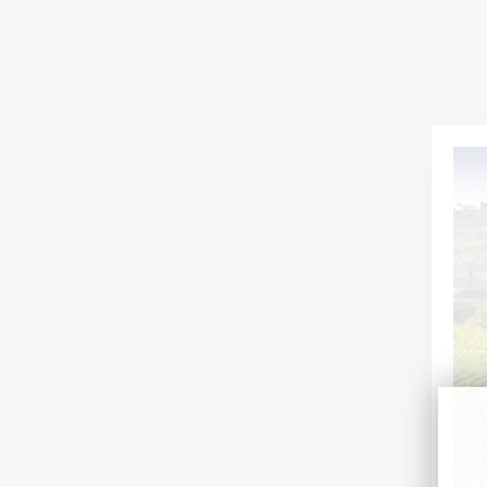
ACTUALITÉS
16 juil. 2026
CHÂTEAU L'HOSPITALET GRAND VIN
Découvrez un Grand Vin Blanc façonné par la mer,
l'altitude et la minéralité de La Clape.