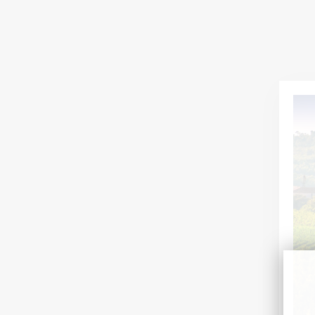
ACTUALITÉS
16 juil. 2026
CHÂTEAU L'HOSPITALET GRAND VIN
Découvrez un Grand Vin Blanc façonné par la mer,
l'altitude et la minéralité de La Clape.