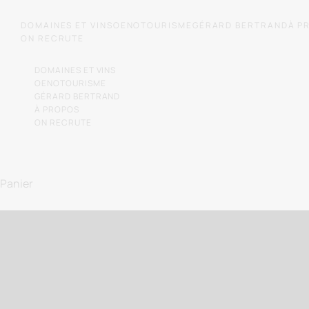
Passer au contenu
DOMAINES ET VINS
OENOTOURISME
GÉRARD BERTRAND
À P
ON RECRUTE
DOMAINES ET VINS
OENOTOURISME
GÉRARD BERTRAND
À PROPOS
ON RECRUTE
Laissez-
Panier