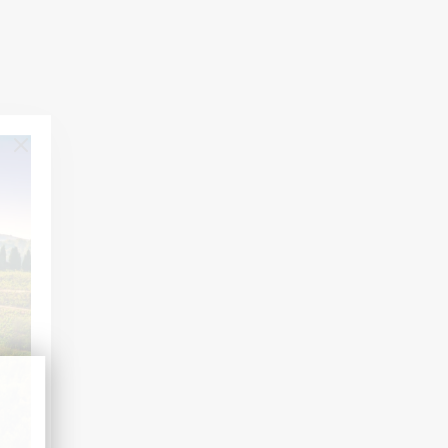
ACTUALITÉS
8 juil. 2026
UNE SECONDE VIE POUR NOS CAISSES EN
BOIS
Un bel exemple de réemploi : en Allemagne, nos
caisses en bois trouvent une seconde vie auprès