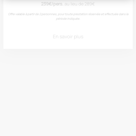
239€/pers.
au lieu de 289€
Offre valable à partir de 2 personnes, pour toute prestation réservée et effectuée dans la
période indiquée.
Limoux
En savoir plus
Boutenac