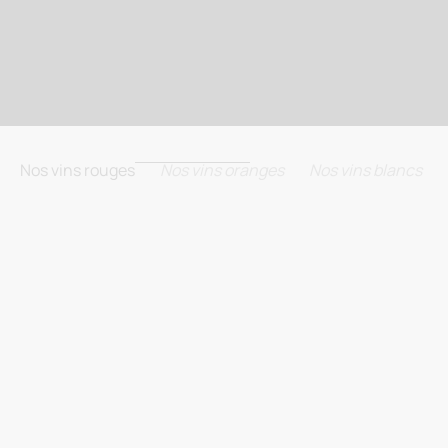
Nos vins rouges
Nos vins oranges
Nos vins blancs
BIODYNAMIE