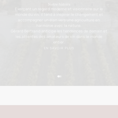
Notre
histoire
Exerçant un regard moderne et visionnaire sur le
monde du vin, il tend à inspirer le changement et
accompagner un élan vers une agriculture en
harmonie avec la nature.
Gérard Bertrand anticipe les tendances de demain et
les attentes des amateurs de vin dans le monde
entier.
EN SAVOIR PLUS
Aller à l'élément 1
Aller à l'élément 2
Aller à l'élément 3