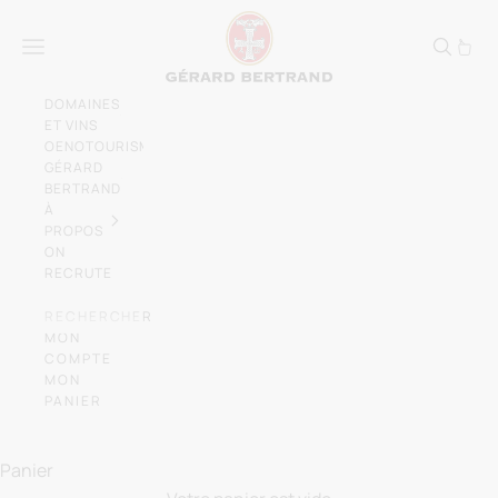
Passer au contenu
Gérard Bertrand, vign
Menu
DOMAINES
ET VINS
OENOTOURISME
GÉRARD
BERTRAND
À
PROPOS
ON
RECRUTE
RECHERCHER
MON
COMPTE
MON
PANIER
Laissez-vous emporter par l'élégance des
vins du
Sud de la France
Panier
NOS DOMAINES ET CHÂTEAUX