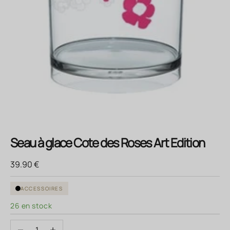
Seau à glace Cote des Roses Art Edition
Prix de vente
39.90 €
ACCESSOIRES
26 en stock
Diminuer la quantité
Augmenter la quantité