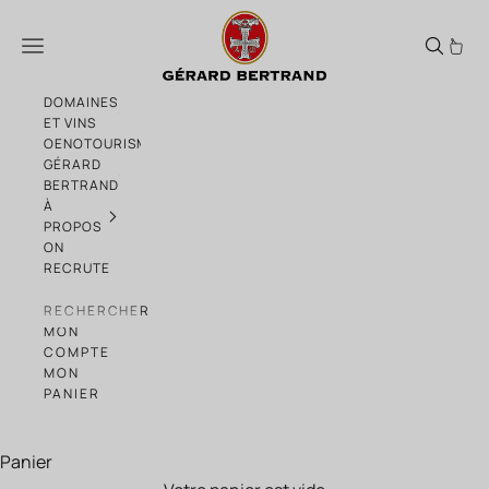
Passer au contenu
Seau à glace Cote des Roses Art Edition
Menu
DOMAINES
ET VINS
OENOTOURISME
GÉRARD
BERTRAND
À
PROPOS
ON
RECRUTE
RECHERCHER
MON
COMPTE
MON
PANIER
Panier