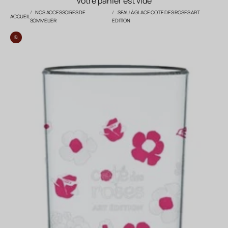
Votre panier est vide
NOS ACCESSOIRES DE
SEAU À GLACE COTE DES ROSES ART
ACCUEIL
SOMMELIER
EDITION
Zoomer sur l'image