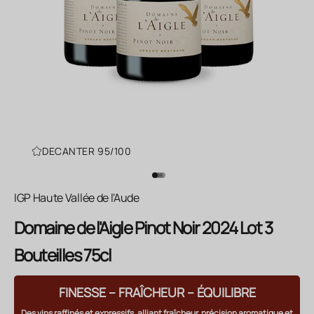
DECANTER 95/100
Aller à l'élément 1
Aller à l'élément 2
Aller à l'élément 3
Aller à l'élément 4
IGP Haute Vallée de l'Aude
Domaine de l'Aigle Pinot Noir 2024 Lot 3
Bouteilles 75cl
FINESSE – FRAÎCHEUR – ÉQUILIBRE
Des vins raffinés et expressifs, alliant fraîcheur, précision aromatique et