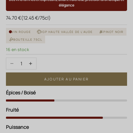
élégance
Prix de vente
74.70 €
(12.45 €/75cl)
VIN ROUGE
IGP HAUTE VALLÉE DE L'AUDE
PINOT NOIR
BOUTEILLE 75CL
16 en stock
Diminuer la quantité
Augmenter la quantité
AJOUTER AU PANIER
Épices / Boisé
Fruité
Puissance