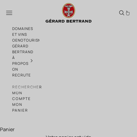
Passer au contenu
Domaine de l'Aigle Pinot Noir vin rouge Gé
Menu
DOMAINES
ET VINS
OENOTOURISME
GÉRARD
BERTRAND
À
PROPOS
ON
RECRUTE
RECHERCHER
MON
COMPTE
MON
PANIER
Panier