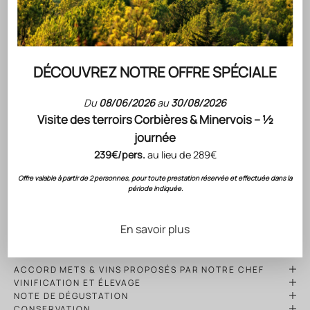
Quels sont les bénéfices de l'agriculture biodynamique
certifiée Demeter pour ce vin ?
DÉCOUVREZ NOTRE OFFRE SPÉCIALE
Du
08/06/2026
au
30/08/2026
Visite des terroirs Corbières & Minervois – ½
DESCRIPTION DU VIN
journée
Un des domaines situés les plus en altitude du Languedoc
239€/pers.
au lieu de 289€
Roussillon
Un terroir (sol et climat) se rapprochant de celui de la
Offre valable à partir de 2 personnes, pour toute prestation réservée et effectuée dans la
période indiquée.
Bourgogne
Le domaine est cultivé en agriculture biodynamique
certifié Demeter depuis le millésime 2018.
En savoir plus
ACCORD METS & VINS PROPOSÉS PAR NOTRE CHEF
VINIFICATION ET ÉLEVAGE
NOTE DE DÉGUSTATION
CONSERVATION