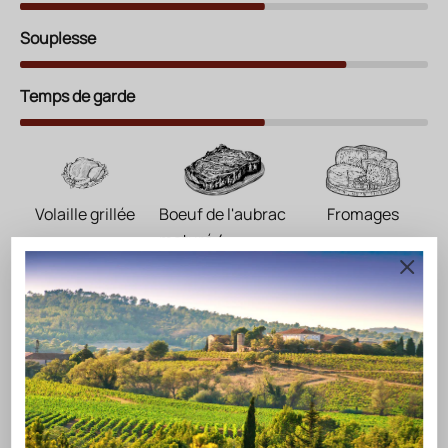
Souplesse
Temps de garde
Volaille grillée
Boeuf de l'aubrac
Fromages
maturé 4
semaines
VOTRE EXPERT
Posez n'importe quelle question sur ce vin
Quelle est la particularité du terroir de ce vin par
rapport à la Bourgogne ?