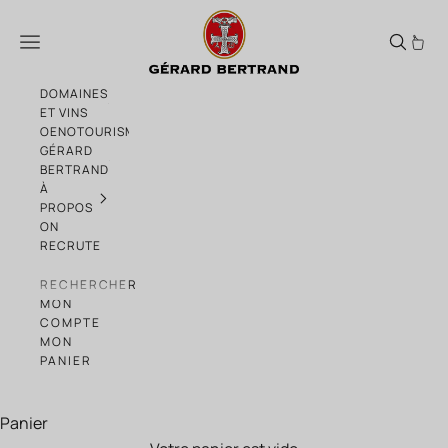
Passer au contenu
Découvrir les vins du Languedoc - Box n°
Menu
DOMAINES
ET VINS
OENOTOURISME
GÉRARD
BERTRAND
À
PROPOS
ON
RECRUTE
RECHERCHER
MON
COMPTE
MON
PANIER
Panier