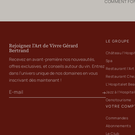
COMMENT FONC
LE GROUPE
Rejoignez l’Art de Vivre Gérard
Bertrand
Château l’Hospi
Recevez en avant-première nos nouveautés,
Spa
offres exclusives, et conseils autour du vin. Entrez
Restaurant l’Art
dans l’univers unique de nos domaines en vous
Restaurant Che
inscrivant dès maintenant !
L'Hospitalet Be
Jazz à l’Hospita
Oenotourisme
VOTRE COMP
Commandes
Abonnements
Le Club