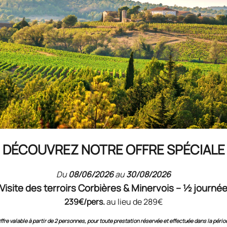
RECONNAISSANCE DU SAVOIR-FAIRE GÉRARD BERTRAND
DÉCOUVREZ NOTRE OFFRE SPÉCIALE
Évaluations
& Notation
Du
08/06/2026
au
30/08/2026
Visite des terroirs Corbières & Minervois – ½ journé
239€/pers.
au lieu de 289€
ffre valable à partir de 2 personnes, pour toute prestation réservée et effectuée dans la pério