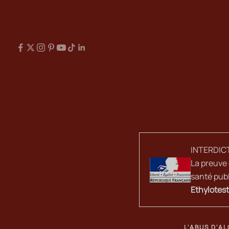
INTERDIC
La preuve 
santé publ
Ethylotest
L'ABUS D'A