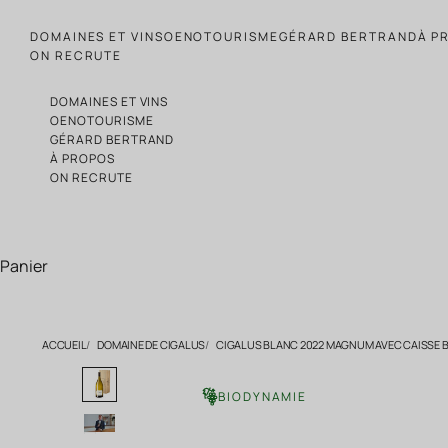
Passer au contenu
DOMAINES ET VINS
OENOTOURISME
GÉRARD BERTRAND
À P
ON RECRUTE
DOMAINES ET VINS
OENOTOURISME
GÉRARD BERTRAND
À PROPOS
ON RECRUTE
Panier
ACCUEIL
DOMAINE DE CIGALUS
CIGALUS BLANC 2022 MAGNUM AVEC CAISSE B
BIODYNAMIE