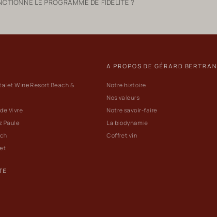
TIONNE LE PROGRAMME DE FIDÉLITÉ ?
A PROPOS DE GÉRARD BERTRA
talet Wine Resort Beach &
Notre histoire
Nos valeurs
 de Vivre
Notre savoir-faire
z Paule
La biodynamie
ach
Coffret vin
let
TE