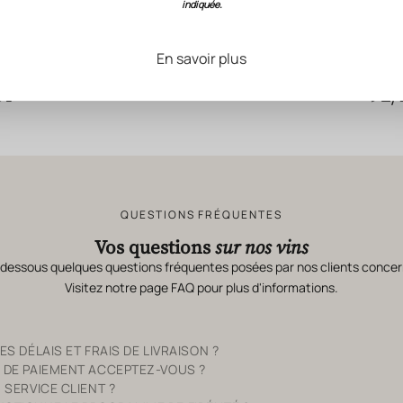
indiquée.
En savoir plus
RA OR
BETTANE+DESS
Or
92/
QUESTIONS FRÉQUENTES
Vos questions
sur nos vins
-dessous quelques questions fréquentes posées par nos clients concer
Visitez notre page
FAQ
pour plus d'informations.
S DÉLAIS ET FRAIS DE LIVRAISON ?
 DE PAIEMENT ACCEPTEZ-VOUS ?
 SERVICE CLIENT ?