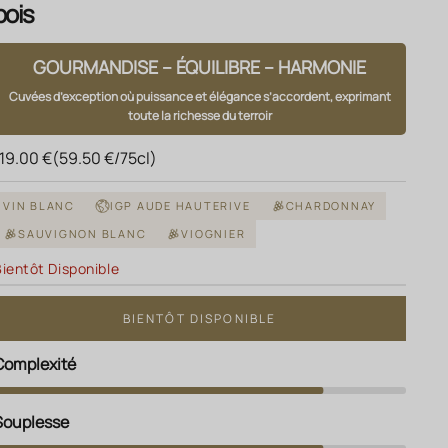
bois
GOURMANDISE – ÉQUILIBRE – HARMONIE
Cuvées d’exception où puissance et élégance s’accordent, exprimant
toute la richesse du terroir
rix de vente
119.00 €
(59.50 €/75cl)
VIN BLANC
IGP AUDE HAUTERIVE
CHARDONNAY
SAUVIGNON BLANC
VIOGNIER
Bientôt Disponible
BIENTÔT DISPONIBLE
Complexité
Souplesse