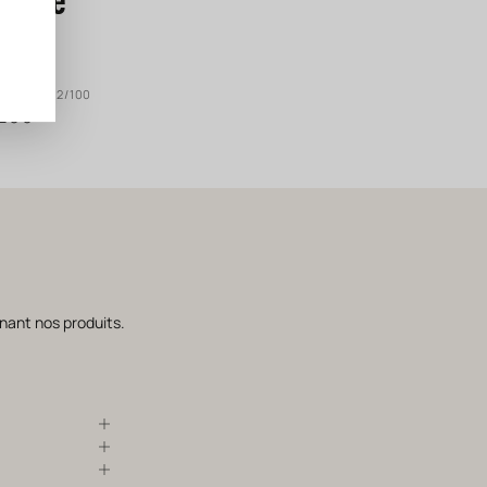
EAUVE 92/100
100
nant nos produits.