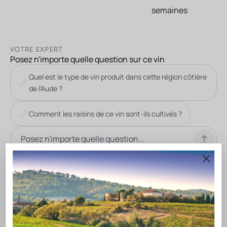
semaines
VOTRE EXPERT
Posez n'importe quelle question sur ce vin
Quel est le type de vin produit dans cette région côtière
de l'Aude ?
Comment les raisins de ce vin sont-ils cultivés ?
DESCRIPTION DU VIN
Découvrez le Château de la Grange Fitou 2020, un délicieux
vin rouge bio venu des terroirs côtiers de l'Aude, où les raisins
sont cultivés selon des méthodes ancestrales en respect
avec l'environnement. Traversé par la Voie Domitienne, ce vin