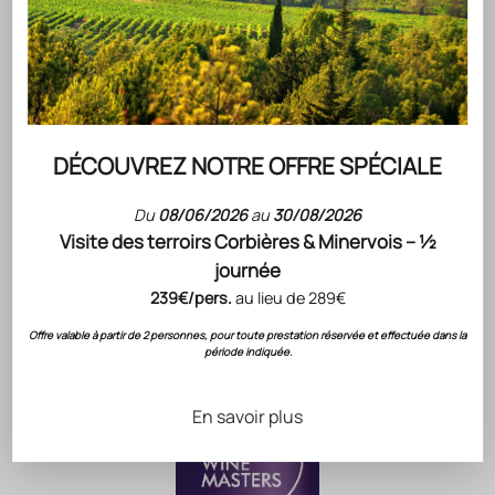
chargé d'histoire offre une saveur riche et aromatique, pour
une expérience culinaire unique.
ACCORD METS & VINS PROPOSÉS PAR NOTRE CHEF
NOTE DE DÉGUSTATION
CONSERVATION
CÉPAGES
DÉCOUVREZ NOTRE OFFRE SPÉCIALE
FICHE TECHNIQUE
Du
08/06/2026
au
30/08/2026
Visite des terroirs Corbières & Minervois – ½
journée
RECONNAISSANCE DU SAVOIR-FAIRE GÉRARD
BERTRAND
239€/pers.
au lieu de 289€
Évaluations
& Notation
Offre valable à partir de 2 personnes, pour toute prestation réservée et effectuée dans la
période indiquée.
En savoir plus