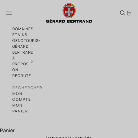
Passer au contenu
Château de la Grange Fitou 2022 75cl vin
Menu
DOMAINES
ET VINS
OENOTOURISME
GÉRARD
BERTRAND
À
PROPOS
ON
RECRUTE
RECHERCHER
MON
COMPTE
MON
PANIER
Panier