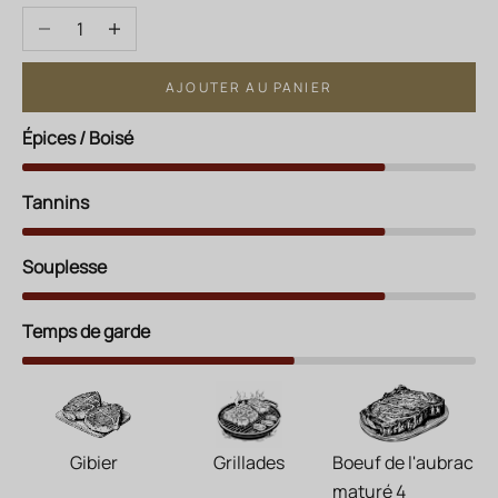
Diminuer la quantité
Augmenter la quantité
AJOUTER AU PANIER
Épices / Boisé
Tannins
Souplesse
Temps de garde
Gibier
Grillades
Boeuf de l'aubrac
maturé 4