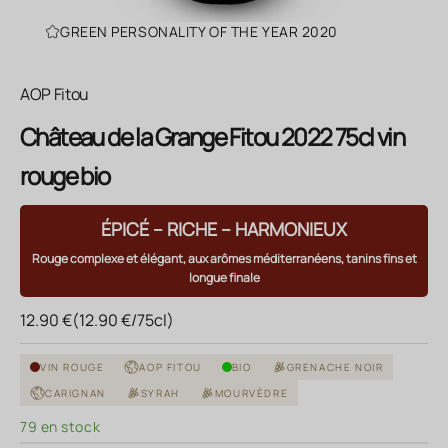
GREEN PERSONALITY OF THE YEAR 2020
AOP Fitou
Château de la Grange Fitou 2022 75cl vin
rouge bio
ÉPICÉ – RICHE – HARMONIEUX
Rouge complexe et élégant, aux arômes méditerranéens, tanins fins et
longue finale
Prix de vente
12.90 €
(12.90 €/75cl)
VIN ROUGE
AOP FITOU
BIO
GRENACHE NOIR
CARIGNAN
SYRAH
MOURVÈDRE
79 en stock