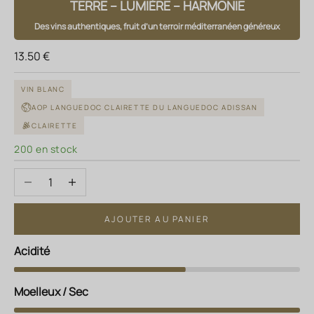
TERRE – LUMIÈRE – HARMONIE
Des vins authentiques, fruit d’un terroir méditerranéen généreux
Prix de vente
13.50 €
VIN BLANC
AOP LANGUEDOC CLAIRETTE DU LANGUEDOC ADISSAN
CLAIRETTE
200 en stock
Diminuer la quantité
Augmenter la quantité
AJOUTER AU PANIER
Acidité
Moelleux / Sec