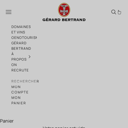
Passer au contenu
Art de Vivre vin Blanc 2024 – Clairette d
Menu
DOMAINES
ET VINS
OENOTOURISME
GÉRARD
BERTRAND
À
PROPOS
ON
RECRUTE
RECHERCHER
MON
COMPTE
MON
PANIER
Panier