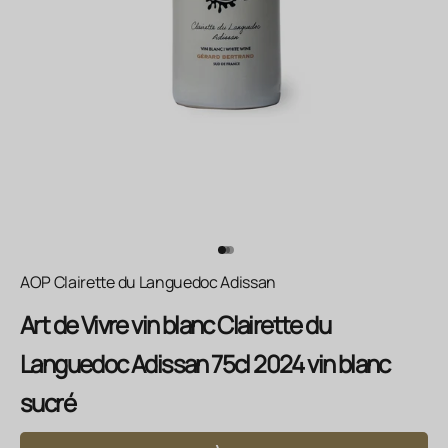
Aller à l'élément 1
Aller à l'élément 2
Aller à l'élément 3
AOP Clairette du Languedoc Adissan
Art de Vivre vin blanc Clairette du
Languedoc Adissan 75cl 2024 vin blanc
sucré