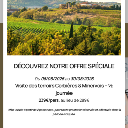
CÉPAGES
FICHE TECHNIQUE
NOS CUVÉES INCONTOURNABLES
Des bons vins pour toutes les
occasions
DÉCOUVREZ NOTRE OFFRE SPÉCIALE
Du
08/06/2026
au
30/08/2026
Visite des terroirs Corbières & Minervois – ½
journée
239€/pers.
au lieu de 289€
Offre valable à partir de 2 personnes, pour toute prestation réservée et effectuée dans la
période indiquée.