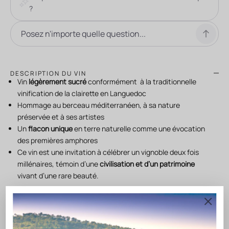
?
DESCRIPTION DU VIN
Vin
légèrement sucré
conformément à la traditionnelle
vinification de la clairette en Languedoc
Hommage au berceau méditerranéen, à sa nature
préservée et à ses artistes
Un
flacon unique
en terre naturelle comme une évocation
des premières amphores
Ce vin est une invitation à célébrer un vignoble deux fois
millénaires, témoin d’une
civilisation et d’un patrimoine
vivant d’une rare beauté.
ACCORD METS & VINS PROPOSÉS PAR NOTRE CHEF
VINIFICATION ET ÉLEVAGE
NOTE DE DÉGUSTATION
CONSERVATION